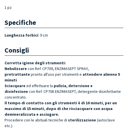
1 pz
Specifiche
Lunghezza forbici
: 9 cm
Consigli
Corretta igiene degli strumenti:
Nebulizzare
con Ref. CP709, ENZIMASEPT SPRAY,
pretrattante
pronto all'uso per strumenti e
attendere almeno 5
minuti
.
Sciacquare
ed effettuare la
pulizia, detersione e
disinfezione
con Ref. CP708 ENZIMASEPT, detergente disinfettante
concentrato.
Il tempo di contatto con gli strumenti è di 10 minuti, per un
massimo di 15 minuti, dopo di che risciacquare con acqua
demineralizzata e asciugare.
Procedere con le abituali tecniche di
sterilizzazione
(autoclave
etc.).