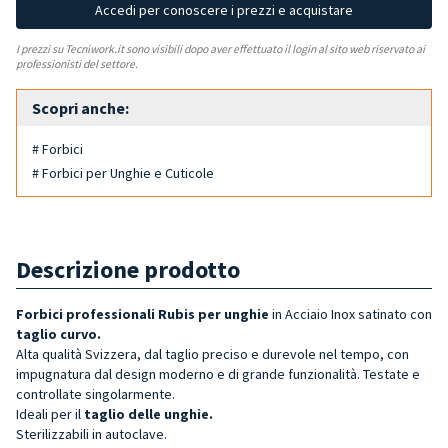
Accedi per conoscere i prezzi e acquistare
I prezzi su Tecniwork.it sono visibili dopo aver effettuato il login al sito web riservato ai
professionisti del settore.
Scopri anche:
# Forbici
# Forbici per Unghie e Cuticole
Descrizione prodotto
Forbici
professionali Rubis per unghie
in Acciaio Inox satinato con
taglio curvo.
Alta qualità Svizzera, dal taglio preciso e durevole nel tempo, con
impugnatura dal design moderno e di grande funzionalità. Testate e
controllate singolarmente.
Ideali per il
taglio delle unghie.
Sterilizzabili in autoclave.