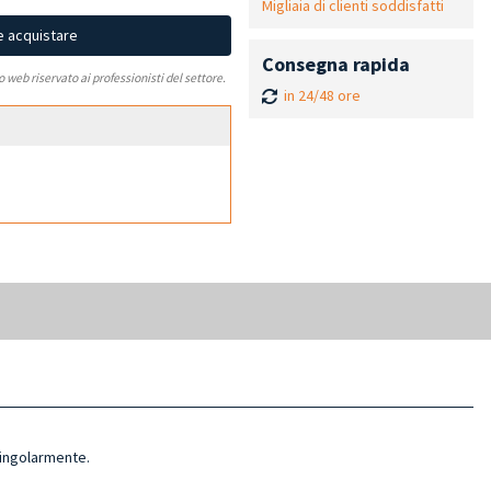
Migliaia di clienti soddisfatti
e acquistare
Consegna rapida
to web riservato ai professionisti del settore.
in 24/48 ore
singolarmente.