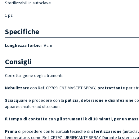
Sterilizzabili in autoclave.
1 pz
Specifiche
Lunghezza forbici
: 9 cm
Consigli
Corretta igiene degli strumenti:
Nebulizzare
con Ref. CP709, ENZIMASEPT SPRAY,
pretrattante
per st
Sciacquare
e procedere con la
pulizia, detersione e disinfezione
co
apparecchiature ad ultrasuoni.
Il tempo di contatto con gli strumenti è di 10 minuti, per un ma
Prima
di procedere con le abituali tecniche di
sterilizzazione
(autoclav
temperature, come Ref. CF797 LUBRIFICANTE SPRAY. Durante la sterilizza