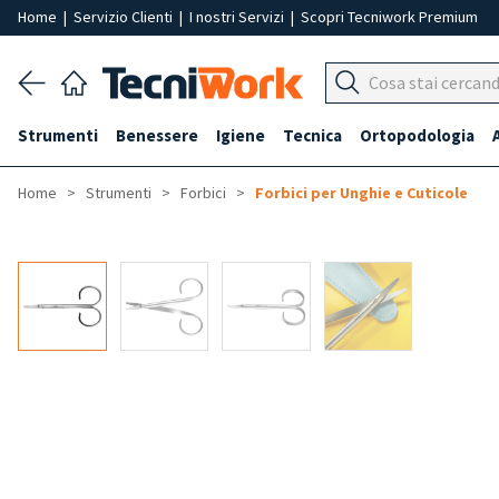
Home
|
Servizio Clienti
|
I nostri Servizi
|
Scopri Tecniwork Premium
Strumenti
Benessere
Igiene
Tecnica
Ortopodologia
Home
Strumenti
Forbici
Forbici per Unghie e Cuticole