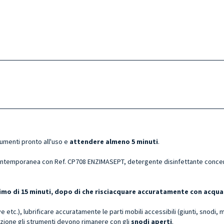
rumenti pronto all'uso e
attendere almeno 5 minuti
.
ntemporanea con Ref. CP708 ENZIMASEPT, detergente disinfettante concentr
ssimo di 15 minuti, dopo di che risciacquare accuratamente con acqua
e etc.), lubrificare accuratamente le parti mobili accessibili (giunti, snodi, 
zione gli strumenti devono rimanere con gli
snodi aperti
.