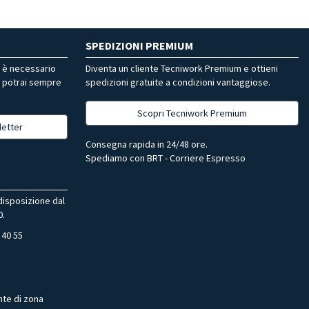
SPEDIZIONI PREMIUM
r è necessario
Diventa un cliente Tecniwork Premium e ottieni
, potrai sempre
spedizioni gratuite a condizioni vantaggiose.
Scopri Tecniwork Premium
letter
Consegna rapida in 24/48 ore.
Spediamo con BRT - Corriere Espresso
 disposizione dal
0.
 40 55
nte di zona