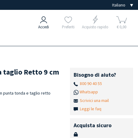
Accedi
Preferiti
Acquisto rapido
€ 0,00
 taglio Retto 9 cm
Bisogno di aiuto?
800 90 40 55
Whatsapp
on punta tonda e taglio retto
Scrivici una mail
Leggi le faq
Acquista sicuro