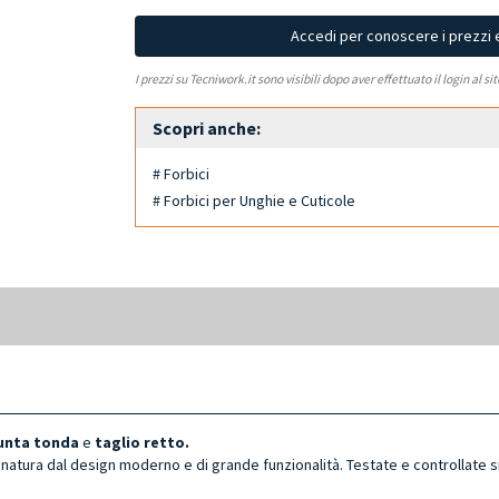
Accedi per conoscere i prezzi 
I prezzi su Tecniwork.it sono visibili dopo aver effettuato il login al si
Scopri anche:
# Forbici
# Forbici per Unghie e Cuticole
unta tonda
e
taglio retto.
gnatura dal design moderno e di grande funzionalità. Testate e controllate 