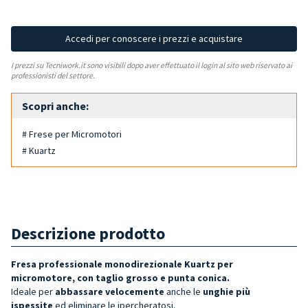
Accedi per conoscere i prezzi e acquistare
I prezzi su Tecniwork.it sono visibili dopo aver effettuato il login al sito web riservato ai
professionisti del settore.
Scopri anche:
# Frese per Micromotori
# Kuartz
Descrizione prodotto
Fresa professionale monodirezionale
Kuartz
per
micromotore, con
taglio grosso e punta conica
.
Ideale per
abbassare velocemente
anche le
unghie più
ispessite
ed eliminare le ipercheratosi.