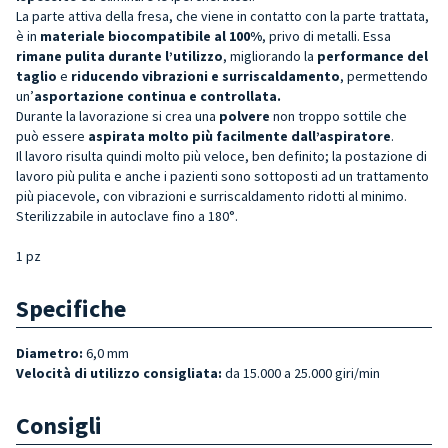
La parte attiva della fresa, che viene in contatto con la parte trattata,
è in
materiale biocompatibile al 100%
, privo di metalli. Essa
rimane pulita durante l’utilizzo
, migliorando la
performance del
taglio
e
riducendo
vibrazioni e surriscaldamento
, permettendo
un’
asportazione continua e controllata.
Durante la lavorazione si crea una
polvere
non troppo sottile che
può essere
aspirata molto più facilmente dall’aspiratore
.
Il lavoro risulta quindi molto più veloce, ben definito; la postazione di
lavoro più pulita e anche i pazienti sono sottoposti ad un trattamento
più piacevole, con vibrazioni e surriscaldamento ridotti al minimo.
Sterilizzabile in autoclave fino a 180°.
1 pz
Specifiche
Diametro:
6,0 mm
Velocità di utilizzo consigliata:
da 15.000 a 25.000 giri/min
Consigli