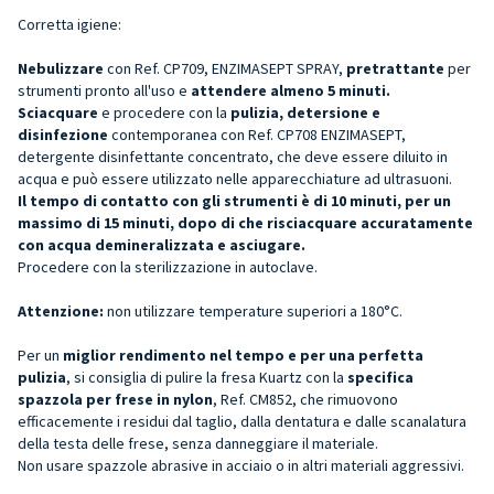
Corretta igiene:
Nebulizzare
con Ref. CP709, ENZIMASEPT SPRAY,
pretrattante
per
strumenti pronto all'uso e
attendere almeno 5 minuti.
Sciacquare
e procedere con la
pulizia, detersione e
disinfezione
contemporanea con Ref. CP708 ENZIMASEPT,
detergente disinfettante concentrato, che deve essere diluito in
acqua e può essere utilizzato nelle apparecchiature ad ultrasuoni.
Il tempo di contatto con gli strumenti è di 10 minuti, per un
massimo di 15 minuti, dopo di che risciacquare accuratamente
con acqua demineralizzata e asciugare.
Procedere con la sterilizzazione in autoclave.
Attenzione:
non utilizzare temperature superiori a 180°C.
Per un
miglior rendimento nel tempo e per una perfetta
pulizia
, si consiglia di pulire la fresa Kuartz con la
specifica
spazzola per frese in nylon
, Ref. CM852, che rimuovono
efficacemente i residui dal taglio, dalla dentatura e dalle scanalatura
della testa delle frese, senza danneggiare il materiale.
N
on usare spazzole abrasive in acciaio o in altri materiali aggressivi.