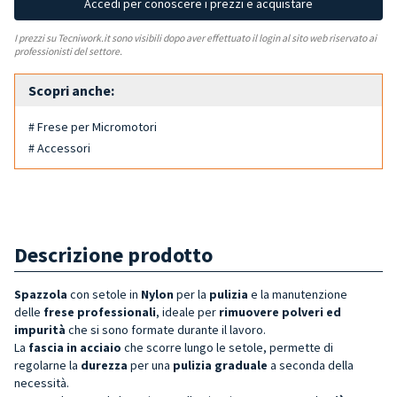
Accedi per conoscere i prezzi e acquistare
I prezzi su Tecniwork.it sono visibili dopo aver effettuato il login al sito web riservato ai
professionisti del settore.
Scopri anche:
# Frese per Micromotori
# Accessori
Descrizione prodotto
Spazzola
con setole in
Nylon
per la
pulizia
e la manutenzione
delle
frese professionali
, ideale per
rimuovere polveri ed
impurità
che si sono formate durante il lavoro.
La
fascia in acciaio
che scorre lungo le setole, permette di
regolarne la
durezza
per una
pulizia graduale
a seconda della
necessità.