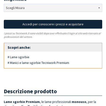
Accedi per conoscere i prezzi e acquistare
I prezzi su Tecniwork.it sono visibili dopo aver effettuato il login al sito web riservato ai
professionisti del settore.
Scopri anche:
# Lame sgorbie
# Manici e lame sgorbie Tecniwork Premium
Descrizione prodotto
Lame sgorbie Premium
, le lame professionali
monouso
, per la