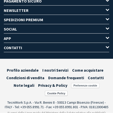
PAGAMENTO SICURO
NEWSLETTER
SPEDIZIONI PREMIUM
SOCIAL
APP
CONTATTI
Profilo aziendale
I nostri Servizi
Come acquistare
Condizioni di vendita
Domande frequenti
Contatti
Note legali
Privacy & Policy
Preferenze cookie
TecniWork S.p.A. - Via R. Benini 8 - 50013 Campi Bisenzio (Firenze) -
ITALY - Tel: +39 055.8991.71 - Fax: +39 055.8991.801 - P.IVA: 01812000485
Ai sensi delle Linee guida del Ministero della Salute relative alla pubblicità