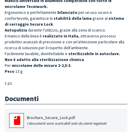
Manico universale in Alluminio
compatibile con
tutte le
microlame Tecniwork.
Ergonomico e perfettamente
bilanciato
per un uso sicuro e
confortevole, garantisce la
stabilità della lama
grazie al
sistema
di serraggio Secure Lock
.
Autopulizia
durante l’utilizzo, grazie alla zona di scarico.
Il manico della linea è
realizzato in Italia
, attraverso processi
produttivi avanzati di precisione e con un’attenzione particolare alla
ricerca di soluzioni per il rispetto dell’ambiente.
Facilmente lavabile, disinfettabile e
sterilizzabile in autoclave.
Non è adatto alla sterilizzazione chimica
.
Per
microlame delle misure 2-2,5-3.
Peso
13 g
1 pz
Documenti
Brochure_Secure_Lock.pdf
I documenti sono scaricabili solo da utenti registrati