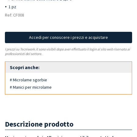
1 pz
Ref: CF008
Accedi per conoscere i prezzi e acquistare
I prezzi su Tecniwork.it sono visibili dopo aver effettuato il login al sito web riservato ai
professionisti del settore.
Scopri anche:
# Microlame sgorbie
# Manici per microlame
Descrizione prodotto