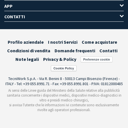
APP
CONTATTI
Profilo aziendale
I nostri Servizi
Come acquistare
Condizioni di vendita
Domande frequenti
Contatti
Note legali
Privacy & Policy
Preferenze cookie
TecniWork S.p.A. - Via R. Benini 8 - 50013 Campi Bisenzio (Firenze) -
ITALY - Tel: +39 055.8991.71 - Fax: +39 055.8991.801 - P.IVA: 01812000485
Ai sensi delle Linee guida del Ministero della Salute relative alla pubblicità
sanitaria concernente i dispositivi medici, dispositivi medico-diagnostici in
vitro e presidi medico chirurgici,
si avvisa l'utente che le informazioni ivi contenute sono esclusivamente
rivolte agli operatori professionali.