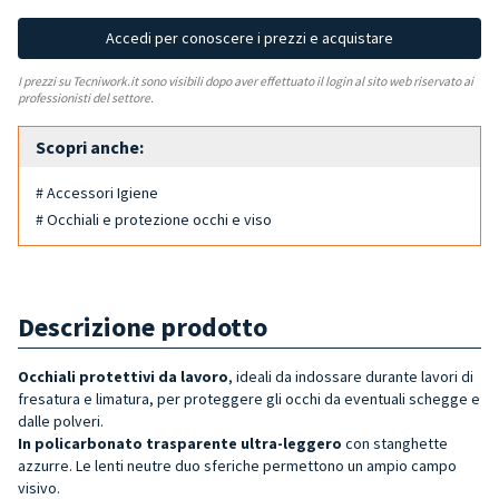
Accedi per conoscere i prezzi e acquistare
I prezzi su Tecniwork.it sono visibili dopo aver effettuato il login al sito web riservato ai
professionisti del settore.
Scopri anche:
# Accessori Igiene
# Occhiali e protezione occhi e viso
Descrizione prodotto
Occhiali protettivi da lavoro
, ideali da indossare durante lavori di
fresatura e limatura, per proteggere gli occhi da eventuali schegge e
dalle polveri.
In policarbonato trasparente ultra-leggero
con stanghette
azzurre. Le lenti neutre duo sferiche permettono un ampio campo
visivo.