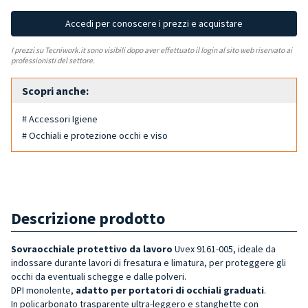
Accedi per conoscere i prezzi e acquistare
I prezzi su Tecniwork.it sono visibili dopo aver effettuato il login al sito web riservato ai
professionisti del settore.
Scopri anche:
# Accessori Igiene
# Occhiali e protezione occhi e viso
Descrizione prodotto
Sovraocchiale
protettivo da lavoro
Uvex 9161-005,
ideale da
indossare durante lavori di fresatura e limatura, per proteggere gli
occhi da eventuali schegge e dalle polveri.
DPI monolente,
adatto per portatori di occhiali graduati
.
In policarbonato trasparente ultra-leggero e stanghette con