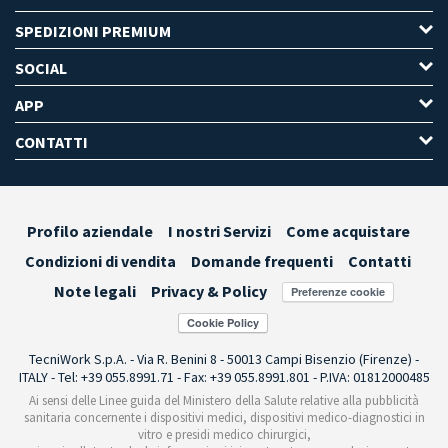
SPEDIZIONI PREMIUM
SOCIAL
APP
CONTATTI
Profilo aziendale
I nostri Servizi
Come acquistare
Condizioni di vendita
Domande frequenti
Contatti
Note legali
Privacy & Policy
Preferenze cookie
TecniWork S.p.A. - Via R. Benini 8 - 50013 Campi Bisenzio (Firenze) -
ITALY - Tel: +39 055.8991.71 - Fax: +39 055.8991.801 - P.IVA: 01812000485
Ai sensi delle Linee guida del Ministero della Salute relative alla pubblicità
sanitaria concernente i dispositivi medici, dispositivi medico-diagnostici in
vitro e presidi medico chirurgici,