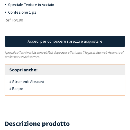
Speciale Texture in Acciaio
Confezione 1 pz
Ref: RV180
Accedi per conoscere i prezzi e acquistare
I prezzi su Tecniwork.it sono visibili dopo aver effettuato il login al sito web riservato ai
professionisti del settore.
Scopri anche:
# Strumenti Abrasivi
# Raspe
Descrizione prodotto