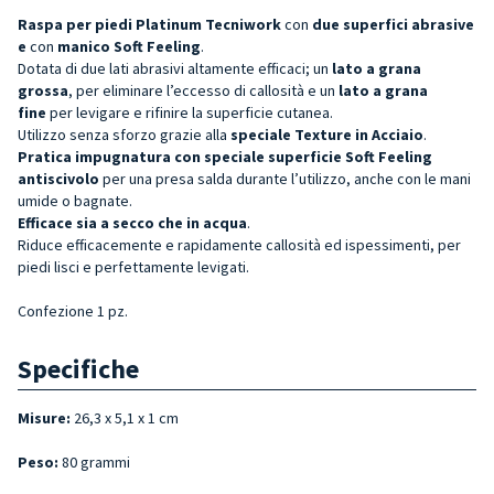
Raspa per piedi Platinum
Tecniwork
con
due superfici abrasive
e
con
manico Soft Feeling
.
Dotata di due lati abrasivi altamente efficaci; un
lato a grana
grossa
, per eliminare l’eccesso di callosità e un
lato a grana
fine
per levigare e rifinire la superficie cutanea.
Utilizzo senza sforzo grazie alla
speciale Texture in Acciaio
.
Pratica impugnatura con speciale superficie Soft Feeling
antiscivolo
per una presa salda durante l’utilizzo, anche con le mani
umide o bagnate.
Efficace sia a secco che in acqua
.
Riduce efficacemente e rapidamente callosità ed ispessimenti, per
piedi lisci e perfettamente levigati.
Confezione 1 pz.
Specifiche
Misure:
26,3 x 5,1 x 1 cm
Peso:
80 grammi