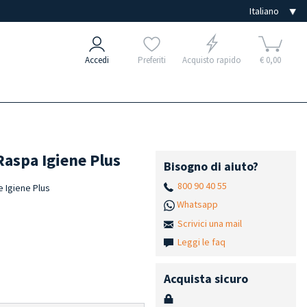
Accedi
Preferiti
Acquisto rapido
€ 0,00
Raspa Igiene Plus
Bisogno di aiuto?
800 90 40 55
 Igiene Plus
Whatsapp
Scrivici una mail
Leggi le faq
Acquista sicuro