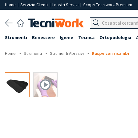
Home
|
Servizio Clienti
|
I nostri Servizi
|
Scopri Tecniwork Premium
Strumenti
Benessere
Igiene
Tecnica
Ortopodologia
Home
Strumenti
Strumenti Abrasivi
Raspe con ricambi