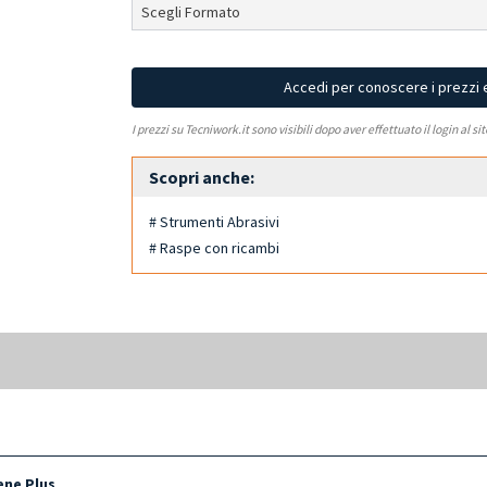
Accedi per conoscere i prezzi 
I prezzi su Tecniwork.it sono visibili dopo aver effettuato il login al si
Scopri anche:
# Strumenti Abrasivi
# Raspe con ricambi
ene Plus
.