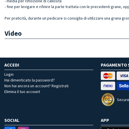
- media per rimozione di callosità
- fine per levigare e rifinire la parte trattata con le precedenti grane, op
Per praticità, durante un pedicure si consiglia di utilizzare una grana gros
Video
ACCEDI
PAGAMENTO 
Login
Hai dimenticato la password?
Non hai ancora un account? Registrati
Elimina il tuo account
Secure
SOCIAL
APP