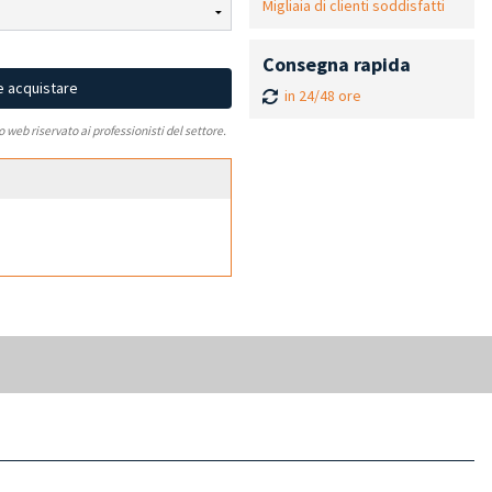
Migliaia di clienti soddisfatti
Consegna rapida
e acquistare
in 24/48 ore
to web riservato ai professionisti del settore.