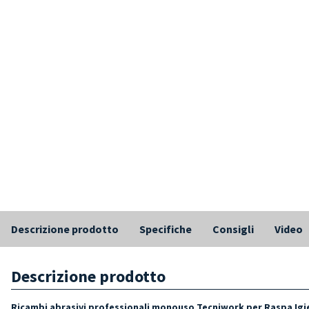
Descrizione prodotto
Specifiche
Consigli
Video
Descrizione prodotto
Ricambi abrasivi professionali monouso Tecniwork per Raspa Igi