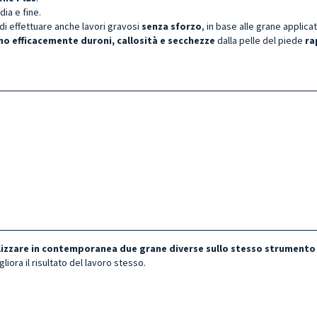
ia e fine.
i effettuare anche lavori gravosi
senza sforzo
, in base alle grane applicat
o efficacemente duroni, callosità e secchezze
dalla pelle del piede
ra
lizzare in contemporanea due grane diverse sullo stesso strumento
liora il risultato del lavoro stesso.