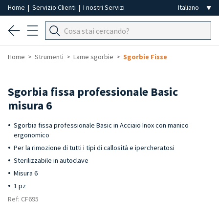
Home
|
Servizio Clienti
|
I nostri Servizi
Home
Strumenti
Lame sgorbie
Sgorbie Fisse
Sgorbia fissa professionale Basic
misura 6
Sgorbia fissa professionale Basic in Acciaio Inox con manico
ergonomico
Per la rimozione di tutti i tipi di callosità e ipercheratosi
Sterilizzabile in autoclave
Misura 6
1 pz
Ref: CF695