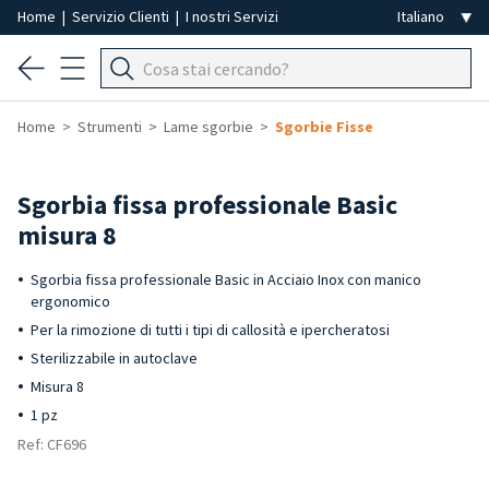
Home
|
Servizio Clienti
|
I nostri Servizi
Home
Strumenti
Lame sgorbie
Sgorbie Fisse
Sgorbia fissa professionale Basic
misura 8
Sgorbia fissa professionale Basic in Acciaio Inox con manico
ergonomico
Per la rimozione di tutti i tipi di callosità e ipercheratosi
Sterilizzabile in autoclave
Misura 8
1 pz
Ref: CF696