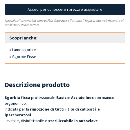
Accedi per conoscere i prezzi e acquistare
I prezzi su Tecniwork.it sono visibili dopo aver effettuato il login al sito web riservato ai
professionisti del settore.
Scopri anche:
# Lame sgorbie
# Sgorbie Fisse
Descrizione prodotto
Sgorbia fissa
professionale
Basic
in
Acciaio Inox
con manico
ergonomico.
Indicata per la
rimozione di tutti i tipi di callosità e
ipercheratosi
.
Lavabile, disinfettabile e
sterilizzabile in autoclave
.