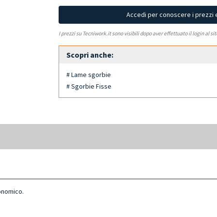
Accedi per conoscere i prezzi 
I prezzi su Tecniwork.it sono visibili dopo aver effettuato il login al si
Scopri anche:
# Lame sgorbie
# Sgorbie Fisse
onomico.