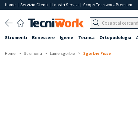
Home
|
Servizio Clienti
|
I nostri Servizi
|
Scopri Tecniwork Premium
Strumenti
Benessere
Igiene
Tecnica
Ortopodologia
Home
Strumenti
Lame sgorbie
Sgorbie Fisse