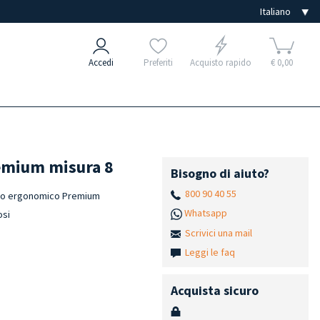
Accedi
Preferiti
Acquisto rapido
€ 0,00
remium misura 8
Bisogno di aiuto?
800 90 40 55
nico ergonomico Premium
Whatsapp
osi
Scrivici una mail
Leggi le faq
Acquista sicuro