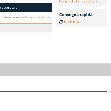
Migliaia di clienti soddisfatti
e acquistare
Consegna rapida
to web riservato ai professionisti del settore.
in 24/48 ore