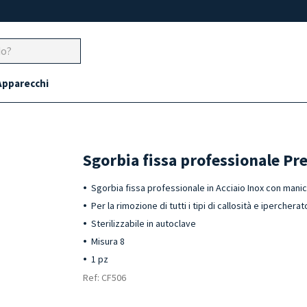
Apparecchi
Sgorbia fissa professionale P
Sgorbia fissa professionale in Acciaio Inox con ma
Per la rimozione di tutti i tipi di callosità e ipercherat
Sterilizzabile in autoclave
Misura 8
1 pz
Ref: CF506