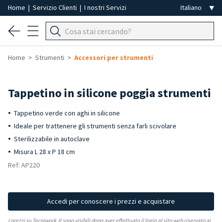
Home
|
Servizio Clienti
|
I nostri Servizi
Home
Strumenti
Accessori per strumenti
Tappetino in silicone poggia strumenti
Tappetino verde con aghi in silicone
Ideale per trattenere gli strumenti senza farli scivolare
Sterilizzabile in autoclave
Misura L 28 x P 18 cm
Ref: AP220
Accedi per conoscere i prezzi e acquistare
I prezzi su Tecniwork.it sono visibili dopo aver effettuato il login al sito web riservato ai