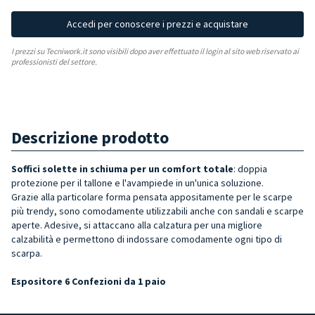
Accedi per conoscere i prezzi e acquistare
I prezzi su Tecniwork.it sono visibili dopo aver effettuato il login al sito web riservato ai
professionisti del settore.
Descrizione prodotto
Soffici solette in schiuma per un comfort totale
: doppia
protezione per il tallone e l'avampiede in un'unica soluzione.
Grazie alla particolare forma pensata appositamente per le scarpe
più trendy, sono comodamente utilizzabili anche con sandali e scarpe
aperte. Adesive, si attaccano alla calzatura per una migliore
calzabilità e permettono di indossare comodamente ogni tipo di
scarpa.
Espositore 6 Confezioni da 1 paio