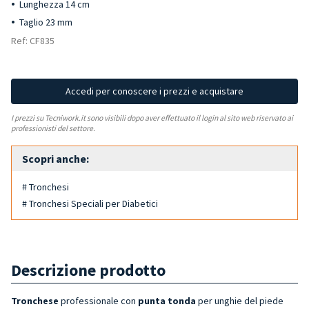
Lunghezza 14 cm
Taglio 23 mm
Ref: CF835
Accedi per conoscere i prezzi e acquistare
I prezzi su Tecniwork.it sono visibili dopo aver effettuato il login al sito web riservato ai
professionisti del settore.
Scopri anche:
# Tronchesi
# Tronchesi Speciali per Diabetici
Descrizione prodotto
Tronchese
professionale
con
punta tonda
per unghie del piede