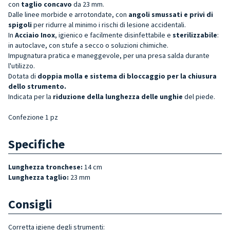
con
taglio concavo
da 23 mm.
Dalle linee morbide e arrotondate, con
angoli smussati e privi di
spigoli
per ridurre al minimo
i rischi di lesione accidentali.
In
Acciaio Inox
, igienico e facilmente disinfettabile e
sterilizzabile
:
in autoclave, con stufe a secco o soluzioni chimiche.
Impugnatura pratica e maneggevole, per una presa salda durante
l'utilizzo.
Dotata di
doppia
molla e sistema di bloccaggio per la chiusura
dello strument
o.
Indicata per la
riduzione della lunghezza delle unghie
del piede.
Confezione 1 pz
Specifiche
Lunghezza tronchese:
14 cm
Lunghezza taglio:
23 mm
Consigli
Corretta igiene degli strumenti: