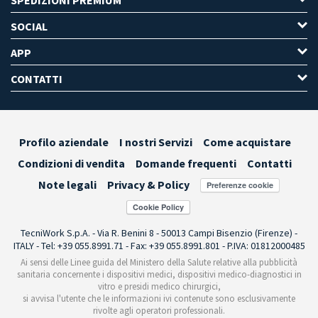
SOCIAL
APP
CONTATTI
Profilo aziendale
I nostri Servizi
Come acquistare
Condizioni di vendita
Domande frequenti
Contatti
Note legali
Privacy & Policy
Preferenze cookie
TecniWork S.p.A. - Via R. Benini 8 - 50013 Campi Bisenzio (Firenze) -
ITALY - Tel: +39 055.8991.71 - Fax: +39 055.8991.801 - P.IVA: 01812000485
Ai sensi delle Linee guida del Ministero della Salute relative alla pubblicità
sanitaria concernente i dispositivi medici, dispositivi medico-diagnostici in
vitro e presidi medico chirurgici,
si avvisa l'utente che le informazioni ivi contenute sono esclusivamente
rivolte agli operatori professionali.