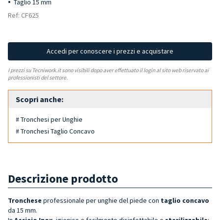
Taglio 15 mm
Ref: CF625
Accedi per conoscere i prezzi e acquistare
I prezzi su Tecniwork.it sono visibili dopo aver effettuato il login al sito web riservato ai
professionisti del settore.
Scopri anche:
# Tronchesi per Unghie
# Tronchesi Taglio Concavo
Descrizione prodotto
Tronchese
professionale per unghie del piede con
taglio concavo
da 15 mm.
In
Acciaio Inox
, igienico e facilmente disinfettabile e
sterilizzabile
: