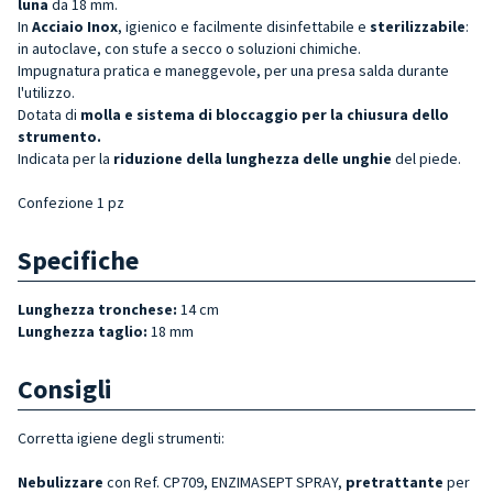
luna
da 18 mm.
In
Acciaio Inox
, igienico e facilmente disinfettabile e
sterilizzabile
:
in autoclave, con stufe a secco o soluzioni chimiche.
Impugnatura pratica e maneggevole, per una presa salda durante
l'utilizzo.
Dotata di
molla e sistema di bloccaggio per la chiusura dello
strument
o.
Indicata per la
riduzione della lunghezza delle unghie
del piede.
Confezione 1 pz
Specifiche
Lunghezza tronchese:
14 cm
Lunghezza taglio:
18 mm
Consigli
Corretta igiene degli strumenti:
Nebulizzare
con Ref. CP709, ENZIMASEPT SPRAY,
pretrattante
per