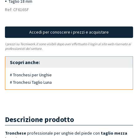
Taglio 18 mm
Ref: CF616SF
Accedi per conoscere i prezzi e acquistare
I prezzi su Tecniwork.it sono visibili dopo aver effettuato il login al sito web riservato ai
professionisti del settore.
Scopri anche:
# Tronchesi per Unghie
# Tronchesi Taglio Luna
Descrizione prodotto
Tronchese
professionale per unghie del piede con
taglio mezza