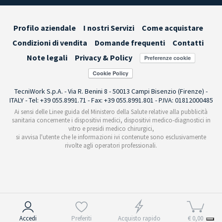
Profilo aziendale
I nostri Servizi
Come acquistare
Condizioni di vendita
Domande frequenti
Contatti
Note legali
Privacy & Policy
Preferenze cookie
TecniWork S.p.A. - Via R. Benini 8 - 50013 Campi Bisenzio (Firenze) -
ITALY - Tel: +39 055.8991.71 - Fax: +39 055.8991.801 - P.IVA: 01812000485
Ai sensi delle Linee guida del Ministero della Salute relative alla pubblicità
sanitaria concernente i dispositivi medici, dispositivi medico-diagnostici in
vitro e presidi medico chirurgici,
si avvisa l'utente che le informazioni ivi contenute sono esclusivamente
rivolte agli operatori professionali.
Informativa sulla raccolta
Accedi
Preferiti
Acquisto rapido
€ 0,00