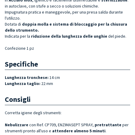
in autoclave, con stufe a secco o soluzioni chimiche.
Impugnatura pratica e maneggevole, per una presa salda durante
l'utilizzo.
Dotata di
doppia
molla e sistema di bloccaggio per la chiusura
dello strument
o.
Indicata per la
riduzione della lunghezza delle unghie
del piede.
Confezione 1 pz
Specifiche
Lunghezza tronchese:
14 cm
Lunghezza taglio:
22 mm
Consigli
Corretta igiene degli strumenti:
Nebulizzare
con Ref. CP709, ENZIMASEPT SPRAY,
pretrattante
per
strumenti pronto all'uso e
attendere almeno 5 minuti
.