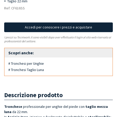
Taglio 22 mm
Ref: CF616SS
Accedi per conoscere i prezzi e acquistare
I prezzi su Tecniwork.it sono visibili dopo aver effettuato il login al sito web riservato ai
professionisti del settore.
Scopri anche:
# Tronchesi per Unghie
# Tronchesi Taglio Luna
Descrizione prodotto
Tronchese
professionale per unghie del piede con
taglio mezza
luna
da 22 mm.
In
Acciaio Inox
, igienico e facilmente disinfettabile e
sterilizzabile
: