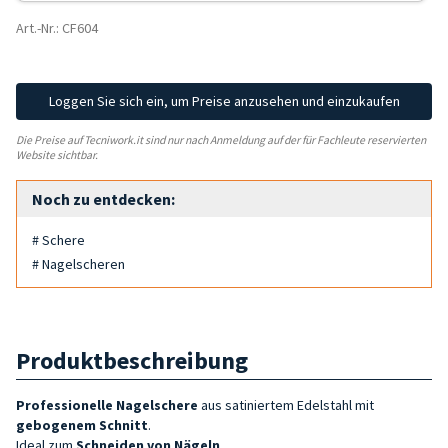
Art.-Nr.: CF604
Loggen Sie sich ein, um Preise anzusehen und einzukaufen
Die Preise auf Tecniwork.it sind nur nach Anmeldung auf der für Fachleute reservierten
Website sichtbar.
Noch zu entdecken:
# Schere
# Nagelscheren
Produktbeschreibung
Professionelle Nagelschere
aus satiniertem Edelstahl mit
gebogenem Schnitt
.
Ideal zum
Schneiden von Nägeln
.