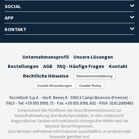
SOCIAL
APP
KONTAKT
Unternehmensprofil
Unsere Lösungen
Bestellungen
AGB
FAQ - Häufige Fragen
Kontakt
Rechtliche Hinweise
Cookie-Einstellungen
TecniWork S.p.A. - Via R. Benini 8 - 50013 Campi Bisenzio (Firenze) -
ITALY - Tel: +39 055.8991.71 - Fax: +39 055.8991.801 - P.IVA: 01812000485
Entsprechend den Richtlinien des Gesundheitsministeriums zur
Gesundheitswerbung über Medizinprodukten, in-vitro medizinisch-
diagnostischen Geräten und medizinisch-chirurgischen Mitteln wird der
Benutzer darauf hingewiesen,
dass die hierin enthaltenen Informationen ausschließlich an professionelle
Anwender gerichtet sind.