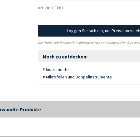
Art.-Nr.: CF661
Loggen Sie sich ein, um Preise anzuse
Die Preise auf Tecniwork.it sind nur nach Anmeldung auf der für Fach
Noch zu entdecken:
# Instrumente
# Mikrofeilen und Doppelinstrumente
rwandte Produkte