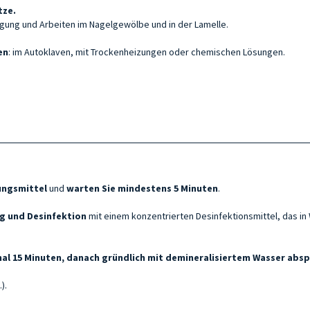
tze.
nigung und Arbeiten im Nagelgewölbe und in der Lamelle.
en
: im Autoklaven, mit Trockenheizungen oder chemischen Lösungen.
ungsmittel
und
warten Sie mindestens 5 Minuten
.
g und Desinfektion
mit einem konzentrierten Desinfektionsmittel, das i
al 15 Minuten, danach gründlich mit demineralisiertem Wasser absp
).