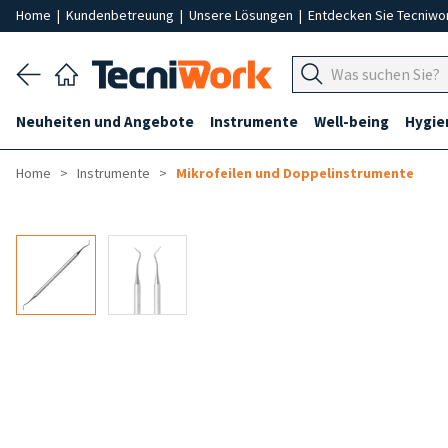
Home
|
Kundenbetreuung
|
Unsere Lösungen
|
Entdecken Sie Tecniwo
Neuheiten und Angebote
Instrumente
Well-being
Hygie
Home
Instrumente
Mikrofeilen und Doppelinstrumente