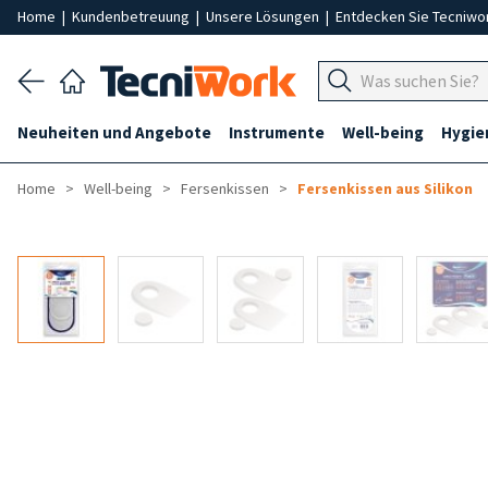
Home
|
Kundenbetreuung
|
Unsere Lösungen
|
Entdecken Sie Tecniwo
Neuheiten und Angebote
Instrumente
Well-being
Hygie
Home
Well-being
Fersenkissen
Fersenkissen aus Silikon