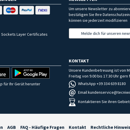
Um unsere Newsletter zu abonniere
bestätigen Sie Ihre Datenschutzein
können sie jederzeit modifizieren
Melde dich für unseren news
 Sockets Layer Certificates
KONTAKT
Unsere Kundenbetreuung ist von M
Freitag von 9.00 bis 17.30 Uhr gern f
WhatsApp +39 334 639 8180
p für Ihr Gerät herunter
Email kundenservice@tecniwo
Kontaktieren Sie ihren Gebiet
en
AGB
FAQ - Häufige Fragen
Kontakt
Rechtliche Hinwei