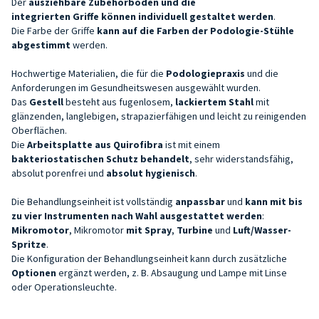
Der
ausziehbare Zubehörboden
und die
integrierten
Griffe
können
individuell gestaltet
werden
.
Die Farbe der Griffe
kann auf die Farben der
Podologie-Stühle
abgestimmt
werden.
Hochwertige Materialien, die für die
Podologiepraxis
und die
Anforderungen im Gesundheitswesen ausgewählt wurden.
Das
Gestell
besteht aus fugenlosem,
lackiertem Stahl
mit
glänzenden, langlebigen, strapazierfähigen und leicht zu reinigenden
Oberflächen.
Die
Arbeitsplatte aus Quirofibra
ist mit einem
bakteriostatischen Schutz behandelt
, sehr widerstandsfähig,
absolut porenfrei und
absolut hygienisch
.
Die Behandlungseinheit ist vollständig
anpassbar
und
kann mit bis
zu vier Instrumenten nach Wahl ausgestattet werden
:
Mikromotor
, Mikromotor
mit Spray
,
Turbine
und
Luft/Wasser-
Spritze
.
Die Konfiguration der Behandlungseinheit kann durch zusätzliche
Optionen
ergänzt werden, z. B. Absaugung und Lampe mit Linse
oder Operationsleuchte.