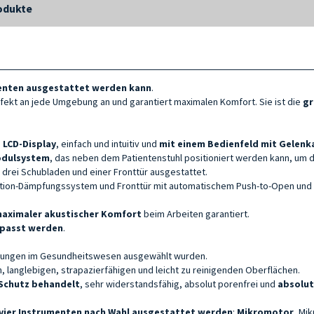
odukte
enten a
usgestattet werden kann
.
fekt an jede Umgebung an und garantiert maximalen Komfort. Sie ist die
gr
 LCD-Display
, einfach und intuitiv und
mit einem
Bedienfeld mit Gelenka
odulsystem
, das neben dem Patientenstuhl positioniert werden kann, um d
, drei Schubladen und einer Fronttür ausgestattet.
otion-Dämpfungssystem und Fronttür mit automatischem Push-to-Open und
aximaler akustischer Komfort
beim Arbeiten garantiert.
passt werden
.
rungen im Gesundheitswesen ausgewählt wurden.
 langlebigen, strapazierfähigen und leicht zu reinigenden Oberflächen.
Schutz behandelt
, sehr widerstandsfähig, absolut porenfrei und
absolut
 vier Instrumenten nach Wahl ausgestattet werden
:
Mikromotor
, Mi