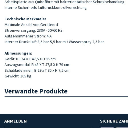
Arbeitsplatte aus Quirofibre mit bakteriostatischer Schutzbehandlung
Interne Sicherheits-Luftdruckkontrollvorrichtung
Technische Merkmale:
Maximale Anzahl von Geräten: 4
Stromversorgung: 230V - 50/60 Hz
Aufgenommener Strom: 4 A
Interner Druck: Luft 3,5 bar 5,5 bar mit Wasserspray 2,5 bar
Abmessungen:
Gerät: B 124 X T 47,5 X H 85 cm
Auszugsmodul: B 48 X T 47,5 X H 79 cm
Schublade innen: B 29 x T 35 x H 7,5 cm
Gewicht: 105 kg.
Verwandte Produkte
ANMELDEN
SICHERE ZA