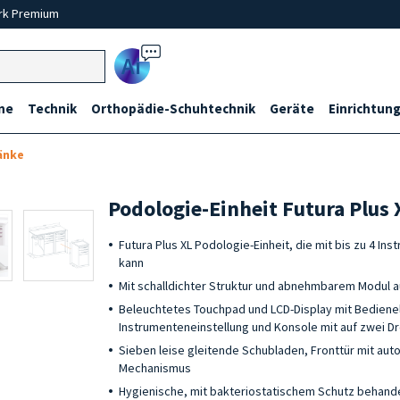
rk Premium
Ai
ne
Technik
Orthopädie-Schuhtechnik
Geräte
Einrichtung
änke
Podologie-Einheit Futura Plus 
Futura Plus XL Podologie-Einheit, die mit bis zu 4 I
kann
Mit schalldichter Struktur und abnehmbarem Modul 
Beleuchtetes Touchpad und LCD-Display mit Bediene
Instrumenteneinstellung und Konsole mit auf zwei
Sieben leise gleitende Schubladen, Fronttür mit au
Mechanismus
Hygienische, mit bakteriostatischem Schutz behande