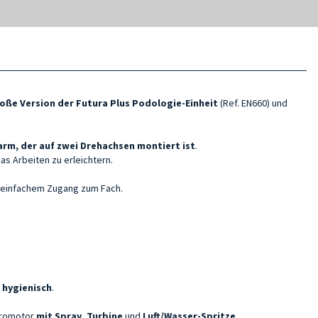
oße Version der Futura Plus
Podologie-Einheit
(Ref. EN660) und
rm, der auf zwei Drehachsen montiert ist
.
as Arbeiten zu erleichtern.
 einfachem Zugang zum Fach.
 hygienisch
.
kromotor
mit Spray
,
Turbine
und
Luft/Wasser-Spritze
.