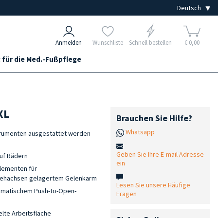
Anmelden
Wunschliste
Schnell bestellen
€ 0,00
 für die Med.-Fußpflege
XL
Brauchen Sie Hilfe?
Whatsapp
nstrumenten ausgestattet werden
Geben Sie Ihre E-mail Adresse
auf Rädern
ein
lementen für
 Drehachsen gelagertem Gelenkarm
Lesen Sie unsere Häufige
tomatischem Push-to-Open-
Fragen
lte Arbeitsfläche