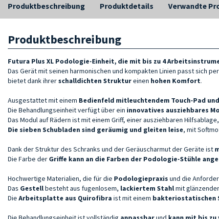
Produktbeschreibung
Produktdetails
Verwandte Pr
Produktbeschreibung
Futura Plus XL Podologie-Einheit,
die mit bis zu 4 Arbeitsinstrum
Das Gerät mit seinen harmonischen und kompakten Linien passt sich per
bietet dank ihrer
schalldichten Struktur
einen
hohen Komfort
.
Ausgestattet mit einem
Bedienfeld mit
leuchtendem
Touch-Pad
und
Die Behandlungseinheit verfügt über ein
innovatives
ausziehbares M
Das Modul auf Rädern ist mit einem Griff, einer ausziehbaren Hilfsablage
Die sieben Schubladen sind geräumig und gleiten leise
, mit Softm
Dank der Struktur des Schranks und der Geräuscharmut der Geräte ist
m
Die Farbe der
Griffe kann an die Farben der
Podologie-Stühle
ange
Hochwertige Materialien, die für die
Podologiepraxis
und die Anforde
Das
Gestell
besteht aus fugenlosem,
lackiertem Stahl
mit glänzenden,
Die
Arbeitsplatte aus Quirofibra
ist mit einem
bakteriostatischen 
Die Behandlungseinheit ist vollständig
anpassbar
und
kann mit bis zu