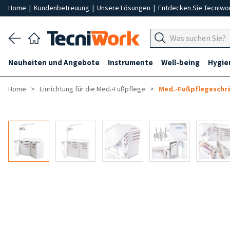
Home
|
Kundenbetreuung
|
Unsere Lösungen
|
Entdecken Sie Tecniwo
Neuheiten und Angebote
Instrumente
Well-being
Hygie
Home
Einrichtung für die Med.-Fußpflege
Med.-Fußpflegeschr