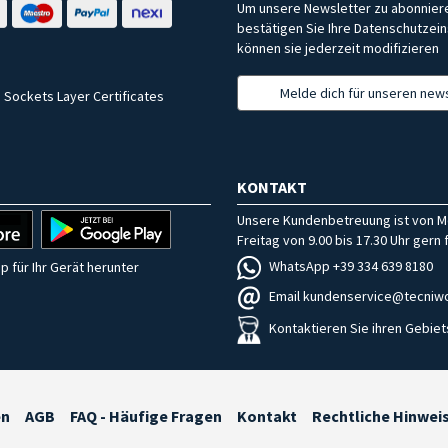
Um unsere Newsletter zu abonniere
bestätigen Sie Ihre Datenschutzein
können sie jederzeit modifizieren
Melde dich für unseren news
 Sockets Layer Certificates
KONTAKT
Unsere Kundenbetreuung ist von M
Freitag von 9.00 bis 17.30 Uhr gern f
WhatsApp +39 334 639 8180
p für Ihr Gerät herunter
Email kundenservice@tecniwo
Kontaktieren Sie ihren Gebiet
en
AGB
FAQ - Häufige Fragen
Kontakt
Rechtliche Hinwei