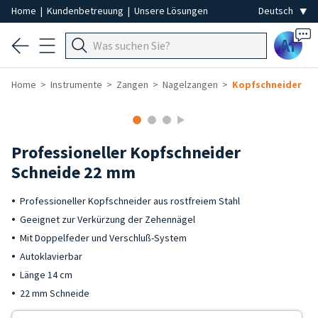
Home
|
Kundenbetreuung
|
Unsere Lösungen
Ai
Home
Instrumente
Zangen
Nagelzangen
Kopfschneider
Professioneller Kopfschneider
Schneide 22 mm
Professioneller Kopfschneider aus rostfreiem Stahl
Geeignet zur Verkürzung der Zehennägel
Mit Doppelfeder und Verschluß-System
Autoklavierbar
Länge 14 cm
22 mm Schneide