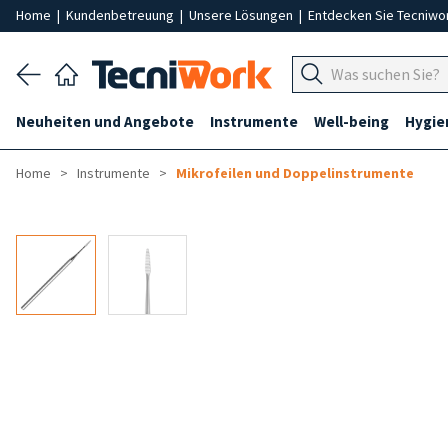
Home
|
Kundenbetreuung
|
Unsere Lösungen
|
Entdecken Sie Tecniwo
Neuheiten und Angebote
Instrumente
Well-being
Hygie
Home
Instrumente
Mikrofeilen und Doppelinstrumente