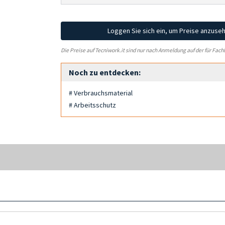
Loggen Sie sich ein, um Preise anzuse
Die Preise auf Tecniwork.it sind nur nach Anmeldung auf der für Fach
Noch zu entdecken:
# Verbrauchsmaterial
# Arbeitsschutz