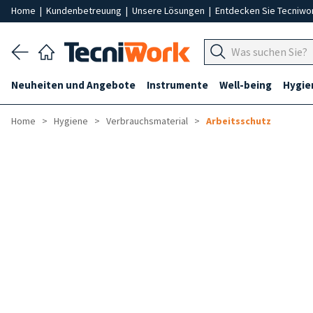
Home
|
Kundenbetreuung
|
Unsere Lösungen
|
Entdecken Sie Tecniwo
Neuheiten und Angebote
Instrumente
Well-being
Hygie
Home
Hygiene
Verbrauchsmaterial
Arbeitsschutz