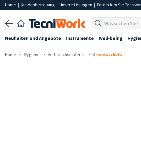
Home
|
Kundenbetreuung
|
Unsere Lösungen
|
Entdecken Sie Tecniwo
Neuheiten und Angebote
Instrumente
Well-being
Hygie
Home
Hygiene
Verbrauchsmaterial
Arbeitsschutz