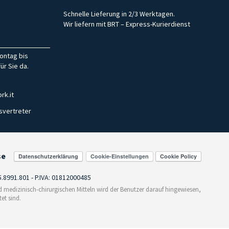
Schnelle Lieferung in 2/3 Werktagen.
Wir liefern mit BRT – Express-Kurierdienst
ontag bis
ür Sie da.
rk.it
svertreter
se
Cookie-Einstellungen
55.8991.801 - P.IVA: 01812000485
medizinisch-chirurgischen Mitteln wird der Benutzer darauf hingewiesen,
et sind.