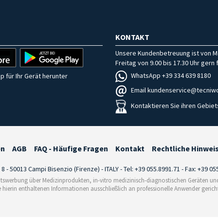
KONTAKT
Unsere Kundenbetreuung ist von M
Freitag von 9.00 bis 17.30 Uhr gern f
WhatsApp +39 334 639 8180
p für Ihr Gerät herunter
Email kundenservice@tecniwo
Kontaktieren Sie ihren Gebiet
en
AGB
FAQ - Häufige Fragen
Kontakt
Rechtliche Hinwei
i 8 - 50013 Campi Bisenzio (Firenze) - ITALY - Tel: +39 055.8991.71 - Fax: +39 0
tswerbung über Medizinprodukten, in-vitro medizinisch-diagnostischen Geräten und 
e hierin enthaltenen Informationen ausschließlich an professionelle Anwender gericht