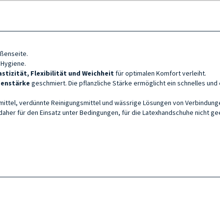
ußenseite.
 Hygiene.
astizität, Flexibilität und Weichheit
für optimalen Komfort verleiht.
zenstärke
geschmiert. Die pflanzliche Stärke ermöglicht ein schnelles und
ittel, verdünnte Reinigungsmittel und wässrige Lösungen von Verbindunge
daher für den Einsatz unter Bedingungen, für die Latexhandschuhe nicht gee