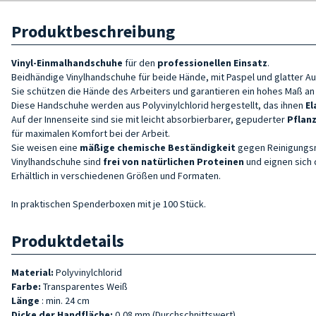
Produktbeschreibung
Vinyl-Einmalhandschuhe
für den
professionellen Einsatz
.
Beidhändige Vinylhandschuhe für beide Hände, mit Paspel und glatter A
Sie schützen die Hände des Arbeiters und garantieren ein hohes Maß an
Diese Handschuhe werden aus Polyvinylchlorid hergestellt, das ihnen
El
Auf der Innenseite sind sie mit leicht absorbierbarer, gepuderter
Pflan
für maximalen Komfort bei der Arbeit.
Sie weisen eine
mäßige chemische
Beständigkeit
gegen Reinigungsm
Vinylhandschuhe sind
frei von natürlichen Proteinen
und eignen sich 
Erhältlich in verschiedenen Größen und Formaten.
In praktischen Spenderboxen mit je 100 Stück.
Produktdetails
Material:
Polyvinylchlorid
Farbe:
Transparentes Weiß
Länge
: min. 24 cm
Dicke der Handfläche:
0,08 mm (Durchschnittswert)