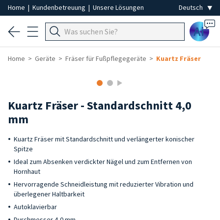
Home
|
Kundenbetreuung
|
Unsere Lösungen
Ai
Home
Geräte
Fräser für Fußpflegegeräte
Kuartz Fräser
Kuartz Fräser - Standardschnitt 4,0
mm
Kuartz Fräser mit Standardschnitt und verlängerter konischer
Spitze
Ideal zum Absenken verdickter Nägel und zum Entfernen von
Hornhaut
Hervorragende Schneidleistung mit reduzierter Vibration und
überlegener Haltbarkeit
Autoklavierbar
Durchmesser 4,0 mm