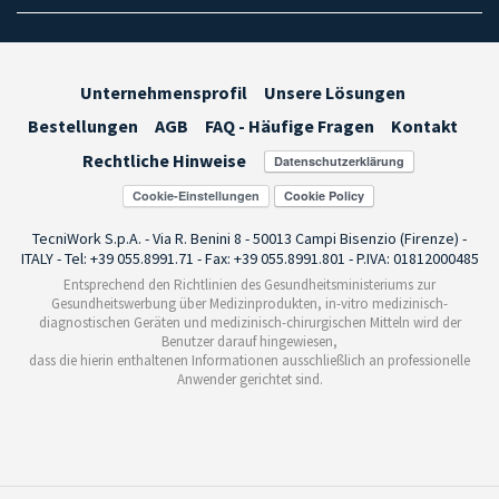
Unternehmensprofil
Unsere Lösungen
Bestellungen
AGB
FAQ - Häufige Fragen
Kontakt
Rechtliche Hinweise
Cookie-Einstellungen
TecniWork S.p.A. - Via R. Benini 8 - 50013 Campi Bisenzio (Firenze) -
ITALY - Tel: +39 055.8991.71 - Fax: +39 055.8991.801 - P.IVA: 01812000485
Entsprechend den Richtlinien des Gesundheitsministeriums zur
Gesundheitswerbung über Medizinprodukten, in-vitro medizinisch-
diagnostischen Geräten und medizinisch-chirurgischen Mitteln wird der
Benutzer darauf hingewiesen,
dass die hierin enthaltenen Informationen ausschließlich an professionelle
Anwender gerichtet sind.