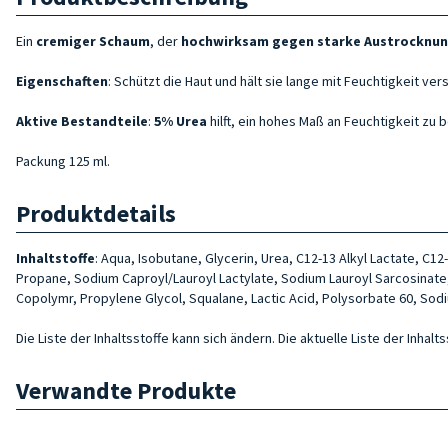
Ein
cremiger Schaum
, der
hochwirksam gegen starke Austrocknu
Eigenschaften
: Schützt die Haut und hält sie lange mit Feuchtigkeit ver
Aktive Bestandteile
:
5% Urea
hilft, ein hohes Maß an Feuchtigkeit z
Packung 125 ml.
Produktdetails
Inhaltstoffe
: Aqua, Isobutane, Glycerin, Urea, C12-13 Alkyl Lactate, C1
Propane, Sodium Caproyl/Lauroyl Lactylate, Sodium Lauroyl Sarcosinate, 
Copolymr, Propylene Glycol, Squalane, Lactic Acid, Polysorbate 60, Sodiu
Die Liste der Inhaltsstoffe kann sich ändern. Die aktuelle Liste der Inha
Verwandte Produkte