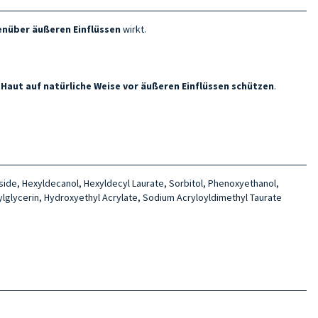
enüber
äußeren
Einflüssen
wirkt.
 Haut auf natürliche Weise vor äußeren Einflüssen schützen
.
oside, Hexyldecanol, Hexyldecyl Laurate, Sorbitol, Phenoxyethanol,
ylglycerin, Hydroxyethyl Acrylate, Sodium Acryloyldimethyl Taurate