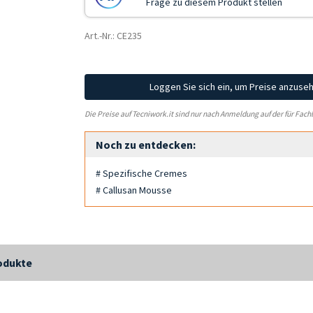
Frage zu diesem Produkt stellen
Art.-Nr.: CE235
Loggen Sie sich ein, um Preise anzuse
Die Preise auf Tecniwork.it sind nur nach Anmeldung auf der für Fach
Noch zu entdecken:
# Spezifische Cremes
# Callusan Mousse
odukte