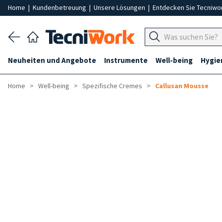
Home
|
Kundenbetreuung
|
Unsere Lösungen
|
Entdecken Sie Tecniwo
Neuheiten und Angebote
Instrumente
Well-being
Hygie
Home
Well-being
Spezifische Cremes
Callusan Mousse