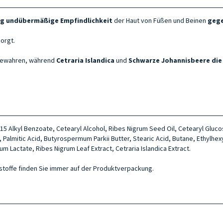
ng
und
übermäßige Empfindlichkeit
der Haut von Füßen und Beinen
geg
sorgt.
u bewahren, während
Cetraria Islandica
und
Schwarze Johannisbeere
die
2-15 Alkyl Benzoate, Cetearyl Alcohol, Ribes Nigrum Seed Oil, Cetearyl Gluc
Palmitic Acid, Butyrospermum Parkii Butter, Stearic Acid, Butane, Ethylhex
m Lactate, Ribes Nigrum Leaf Extract, Cetraria Islandica Extract.
ltsstoffe finden Sie immer auf der Produktverpackung.