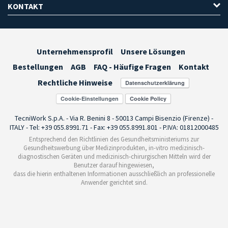
KONTAKT
Unternehmensprofil
Unsere Lösungen
Bestellungen
AGB
FAQ - Häufige Fragen
Kontakt
Rechtliche Hinweise
Cookie-Einstellungen
TecniWork S.p.A. - Via R. Benini 8 - 50013 Campi Bisenzio (Firenze) -
ITALY - Tel: +39 055.8991.71 - Fax: +39 055.8991.801 - P.IVA: 01812000485
Entsprechend den Richtlinien des Gesundheitsministeriums zur
Gesundheitswerbung über Medizinprodukten, in-vitro medizinisch-
diagnostischen Geräten und medizinisch-chirurgischen Mitteln wird der
Benutzer darauf hingewiesen,
dass die hierin enthaltenen Informationen ausschließlich an professionelle
Anwender gerichtet sind.