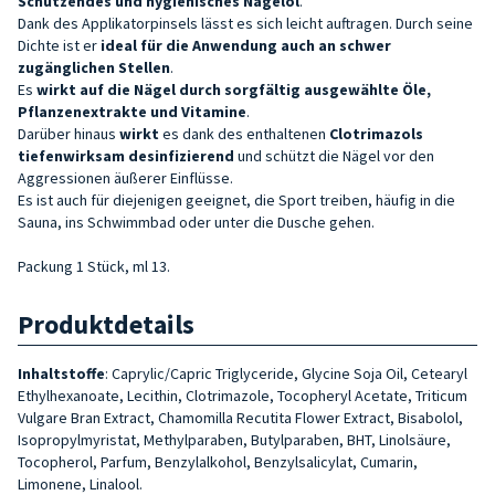
Schützendes und hygienisches Nagelöl
.
Dank des Applikatorpinsels lässt es sich leicht auftragen. Durch seine
Dichte ist er
ideal für die Anwendung auch an schwer
zugänglichen Stellen
.
Es
wirkt auf die Nägel durch sorgfältig ausgewählte Öle,
Pflanzenextrakte und Vitamine
.
Darüber hinaus
wirkt
es dank des enthaltenen
Clotrimazols
tiefenwirksam desinfizierend
und schützt die Nägel vor den
Aggressionen äußerer Einflüsse.
Es ist auch für diejenigen geeignet, die Sport treiben, häufig in die
Sauna, ins Schwimmbad oder unter die Dusche gehen.
Packung 1 Stück, ml 13.
Produktdetails
Inhaltstoffe
: Caprylic/Capric Triglyceride, Glycine Soja Oil, Cetearyl
Ethylhexanoate, Lecithin, Clotrimazole, Tocopheryl Acetate, Triticum
Vulgare Bran Extract, Chamomilla Recutita Flower Extract, Bisabolol,
Isopropylmyristat, Methylparaben, Butylparaben, BHT, Linolsäure,
Tocopherol, Parfum, Benzylalkohol, Benzylsalicylat, Cumarin,
Limonene, Linalool.