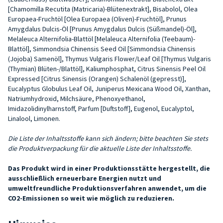
[Chamomilla Recutita (Matricaria)-Blütenextrakt], Bisabolol, Olea
Europaea-Fruchtöl [Olea Europaea (Oliven)-Fruchtöl], Prunus
Amygdalus Dulcis-Öl [Prunus Amygdalus Dulcis (Süßmandel)-Öl],
Melaleuca Alternifolia-Blattöl [Melaleuca Alternifolia (Teebaum)-
Blattöl], Simmondsia Chinensis Seed Oil [Simmondsia Chinensis
(Jojoba) Samenöl], Thymus Vulgaris Flower/Leaf Oil [Thymus Vulgaris
(Thymian) Blüten-/Blattöl], Kaliumphosphat, Citrus Sinensis Peel Oil
Expressed [Citrus Sinensis (O­rangen) Schalenöl (gepresst)],
Eucalyptus Globulus Leaf Oil, Juniperus Mexica­na Wood Oil, Xanthan,
Natriumhydroxid, Milchsäure, Phenoxyethanol,
Imidazolidinylharnstoff, Parfum [Duftstoff], Eugenol, Eucalyptol,
Linalool, Limonen.
Die Liste der Inhaltsstoffe kann sich ändern; bitte beachten Sie stets
die Produktverpackung für die aktuelle Liste der Inhaltsstoffe.
Das Produkt wird in einer Produktionsstätte hergestellt, die
ausschließlich erneuerbare Energien nutzt und
umweltfreundliche Produktionsverfahren anwendet, um die
CO2-Emissionen so weit wie möglich zu reduzieren.