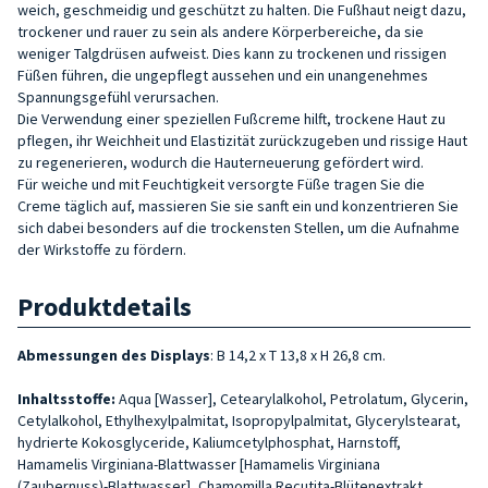
weich, geschmeidig und geschützt zu halten. Die Fußhaut neigt dazu,
trockener und rauer zu sein als andere Körperbereiche, da sie
weniger Talgdrüsen aufweist. Dies kann zu trockenen und rissigen
Füßen führen, die ungepflegt aussehen und ein unangenehmes
Spannungsgefühl verursachen.
Die Verwendung einer speziellen Fußcreme hilft, trockene Haut zu
pflegen, ihr Weichheit und Elastizität zurückzugeben und rissige Haut
zu regenerieren, wodurch die Hauterneuerung gefördert wird.
Für weiche und mit Feuchtigkeit versorgte Füße tragen Sie die
Creme täglich auf, massieren Sie sie sanft ein und konzentrieren Sie
sich dabei besonders auf die trockensten Stellen, um die Aufnahme
der Wirkstoffe zu fördern.
Produktdetails
Abmessungen des Displays
: B 14,2 x T 13,8 x H 26,8 cm.
Inhaltsstoffe:
Aqua
[Wasser], Cetearylalkohol, Petrolatum, Glycerin,
Cetylalkohol, Ethylhexylpalmitat, Isopropylpalmitat, Glycerylstearat,
hydrierte Kokosglyceride, Kaliumcetylphosphat, Harnstoff,
Hamamelis Virginiana-Blattwasser [Hamamelis Virginiana
(Zaubernuss)-Blattwasser], Chamomilla Recutita-Blütenextrakt