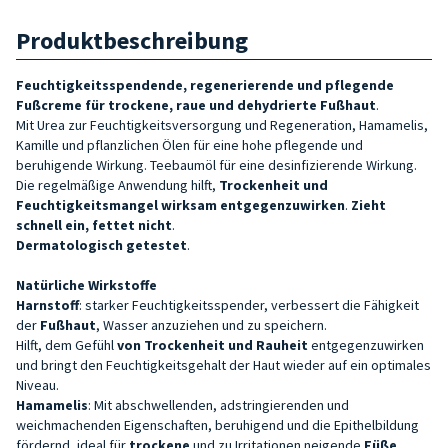
Produktbeschreibung
Feuchtigkeitsspendende, regenerierende und pflegende
Fußcreme für trockene, raue und dehydrierte Fußhaut
.
Mit Urea zur Feuchtigkeitsversorgung und Regeneration, Hamamelis,
Kamille und pflanzlichen Ölen für eine hohe pflegende und
beruhigende Wirkung. Teebaumöl für eine desinfizierende Wirkung.
Die regelmäßige Anwendung hilft,
Trockenheit und
Feuchtigkeitsmangel wirksam entgegenzuwirken
.
Zieht
schnell ein, fettet nicht
.
Dermatologisch getestet
.
Natürliche Wirkstoffe
Harnstoff
: starker Feuchtigkeitsspender, verbessert die Fähigkeit
der
Fußhaut
, Wasser anzuziehen und zu speichern.
Hilft, dem Gefühl
von Trockenheit und Rauheit
entgegenzuwirken
und bringt den Feuchtigkeitsgehalt der Haut wieder auf ein optimales
Niveau.
Hamamelis
: Mit abschwellenden, adstringierenden und
weichmachenden Eigenschaften, beruhigend und die Epithelbildung
fördernd, ideal für
trockene
und zu Irritationen neigende
Füße
.