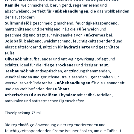
Kamille
: weichmachend, beruhigend, regenerierend und
abschwellend, perfekt für
Fußbehandlungen
, die das Wohlbefinden
der Haut fördern.
Süßmandelöl
: geschmeidig machend, feuchtigkeitsspendend,
hautschützend und beruhigend, hält die
Füße weich
und
geschmeidig und trägt zur Wirksamkeit von
Fußcremes
bei.
Jojobaöl
: belebend, weichmachend, feuchtigkeitsspendend und
elastizitätsfördernd, nützlich für
hydratisierte
und geschützte
Füße
.
Olivenöl
: mit aufbauender und Anti-Aging-Wirkung, pflegt und
schützt, ideal für die Pflege
trockener
und rissiger
Haut
.
Teebaumöl
: mit antiseptischen, entzündungshemmenden,
wundheilenden und geruchsneutralisierenden Eigenschaften. Ein
wertvoller Verbündeter bei
Fußbehandlungen
für die Gesundheit
und das Wohlbefinden der
Fußhaut
.
Ätherisches Öl aus Weißem Thymian
: mit antibakteriellen,
antiviralen und antiseptischen Eigenschaften.
Einzelpackung 75 ml.
Die regelmäßige Anwendung einer regenerierenden und
feuchtigkeitsspendenden Creme ist unerlässlich, um die Fußhaut