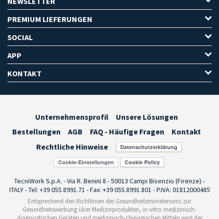
NEWSLETTER
PREMIUM LIEFERUNGEN
SOCIAL
APP
KONTAKT
Unternehmensprofil
Unsere Lösungen
Bestellungen
AGB
FAQ - Häufige Fragen
Kontakt
Rechtliche Hinweise
Cookie-Einstellungen
TecniWork S.p.A. - Via R. Benini 8 - 50013 Campi Bisenzio (Firenze) -
ITALY - Tel: +39 055.8991.71 - Fax: +39 055.8991.801 - P.IVA: 01812000485
Entsprechend den Richtlinien des Gesundheitsministeriums zur
Gesundheitswerbung über Medizinprodukten, in-vitro medizinisch-
diagnostischen Geräten und medizinisch-chirurgischen Mitteln wird der