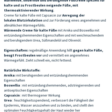
Wärmende
,
lindernde und beruhigende Fußcreme speziell für
kalte und zu Frostbeulen neigende Füße, mit
thermoaktivierender Wirkung
.
Creme für kalte Füße mit Capsaicin zur
Anregung der
lokalen
Blutzirkulation
und zur Förderung eines
angenehmen und
allmählichen Wärmegefühls.
Wärmende Creme für kalte Füße
mit
Arnika und Boswellia mit
entzündungshemmenden Eigenschaften und mit weichmachendem
und beruhigendem Urea, Süßmandelöl und Olivenöl.
Eigenschaften:
regelmäßige Anwendung hilft
gegen kalte Füße,
beugt Frostbeulen vor
und vermittelt ein angenehmes
Wärmegefühl. Zieht schnell ein, nicht fettend.
Natürliche Wirkstoffe:
Arnika:
mit beruhigenden und entzündungshemmenden
Eigenschaften
Boswellia
: mit entzündungshemmenden, adstringierenden und
antiseptischen Eigenschaften
Capsaicin
: mit thermogener Wirkung
Urea
: feuchtigkeitsspendend, verbessert die Fähigkeit der
Epidermis, Wasser anzuziehen und zu binden, und stellt den
optimalen Feuchtigkeitsgehalt der Haut wieder her