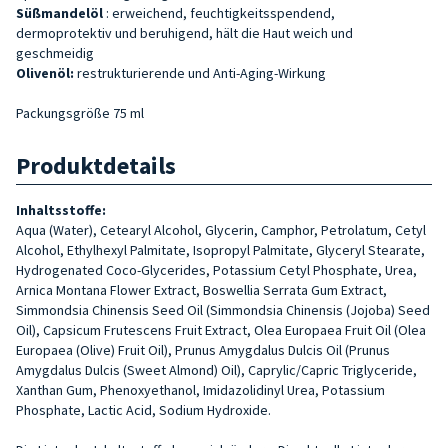
Süßmandelöl
: erweichend, feuchtigkeitsspendend,
dermoprotektiv und beruhigend, hält die Haut weich und
geschmeidig
Olivenöl:
restrukturierende und Anti-Aging-Wirkung
Packungsgröße 75 ml
Produktdetails
Inhaltsstoffe:
Aqua (Water), Cete­aryl Alcohol, Glycerin, Cam­phor, Petrolatum, Cetyl
Alcohol, Ethylhexyl Palmitate, Isopropyl Palmitate, Glyceryl Stearate,
Hydrogenated Coco-Glycerides, Potassium Cetyl Phosphate, Ure­a,
Arnica Montana Flower Extract, Boswellia Serrata Gum Extract,
Simmondsia Chinensis Seed Oil (Simmondsia Chinensis (Jojoba) Seed
Oil), Capsicum Frutescens Fruit Extract, Olea Europaea Fru­it Oil (Olea
Europaea (Olive) Fru­it Oil), Prunus Amygdalus Dul­cis Oil (Prunus
Amygdalus Dul­cis (Sweet Almond) Oil), Caprylic/Capric Triglyceride,
Xanthan Gum, Phenoxyethanol, Imidazo­lidinyl Urea, Potassium
Phospha­te, Lactic Acid, Sodium Hydroxide.