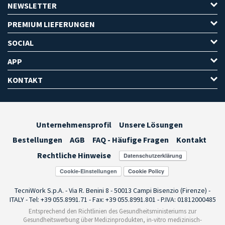
NEWSLETTER
PREMIUM LIEFERUNGEN
SOCIAL
APP
KONTAKT
Unternehmensprofil
Unsere Lösungen
Bestellungen
AGB
FAQ - Häufige Fragen
Kontakt
Rechtliche Hinweise
Cookie-Einstellungen
TecniWork S.p.A. - Via R. Benini 8 - 50013 Campi Bisenzio (Firenze) -
ITALY - Tel: +39 055.8991.71 - Fax: +39 055.8991.801 - P.IVA: 01812000485
Entsprechend den Richtlinien des Gesundheitsministeriums zur
Gesundheitswerbung über Medizinprodukten, in-vitro medizinisch-