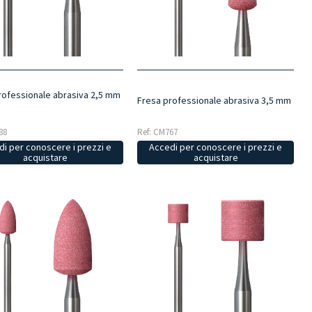
rofessionale abrasiva 2,5 mm
Fresa professionale abrasiva 3,5 mm
88
Ref: CM767
i per conoscere i prezzi e
Accedi per conoscere i prezzi e
acquistare
acquistare