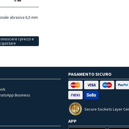
onale abrasiva 6,5 mm
conoscere i prezzi e
cquistare
PAGAMENTO SICURO
nti
WhatsApp Business
Secure Sockets Layer Cer
APP