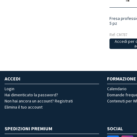
Fresa professi
5 pz
Ref: CM787
Accedi per 
a
ACCEDI
FORMAZIONE
Login
Calendario
Hai dimenticato la password?
Domande freque
Non hai ancora un account? Registrati
Contenuti per 
Elimina il tuo account
SPEDIZIONI PREMIUM
SOCIAL