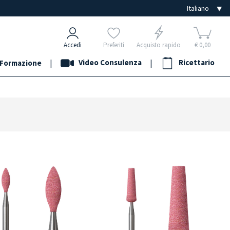
Accedi
Preferiti
Acquisto rapido
€ 0,00
|
Video Consulenza
|
Ricettario
Formazione