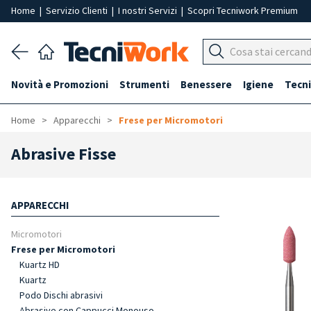
Home
|
Servizio Clienti
|
I nostri Servizi
|
Scopri Tecniwork Premium
Novità e Promozioni
Strumenti
Benessere
Igiene
Tecni
Home
Apparecchi
Frese per Micromotori
Abrasive Fisse
APPARECCHI
Micromotori
Frese per Micromotori
Kuartz HD
Kuartz
Podo Dischi abrasivi
Abrasive con Cappucci Monouso