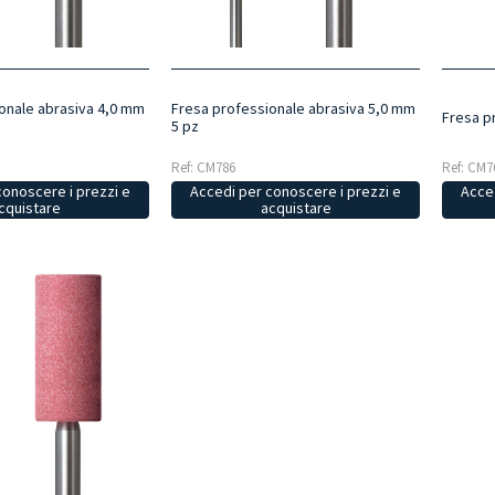
onale abrasiva 4,0 mm
Fresa professionale abrasiva 5,0 mm
Fresa p
5 pz
Ref: CM786
Ref: CM7
conoscere i prezzi e
Accedi per conoscere i prezzi e
Acced
cquistare
acquistare