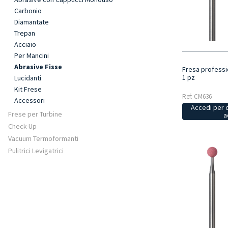
Carbonio
Diamantate
Trepan
Acciaio
Per Mancini
Abrasive Fisse
Fresa professi
1 pz
Lucidanti
Kit Frese
Ref: CM636
Accessori
Accedi per 
Frese per Turbine
a
Check-Up
Vacuum Termoformanti
Pulitrici Levigatrici