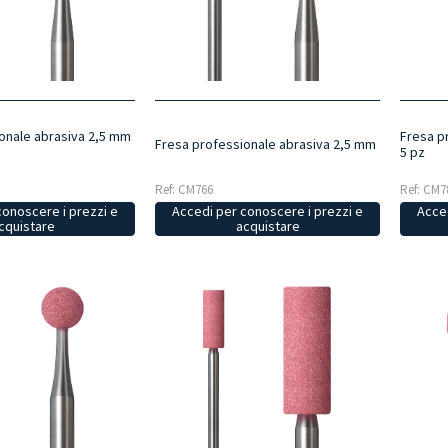
onale abrasiva 2,5 mm
Fresa p
Fresa professionale abrasiva 2,5 mm
5 pz
Ref: CM766
Ref: CM7
conoscere i prezzi e
Accedi per conoscere i prezzi e
Acced
cquistare
acquistare