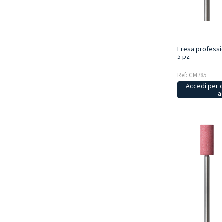
Fresa professi
5 pz
Ref: CM785
Accedi per 
a