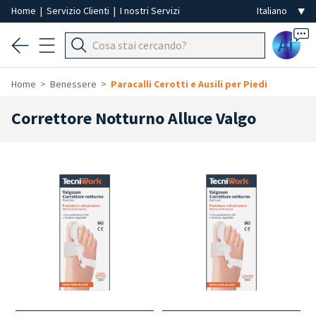
Home
|
Servizio Clienti
|
I nostri Servizi
Ai
Home
Benessere
Paracalli Cerotti e Ausili per Piedi
Correttore Notturno Alluce Valgo