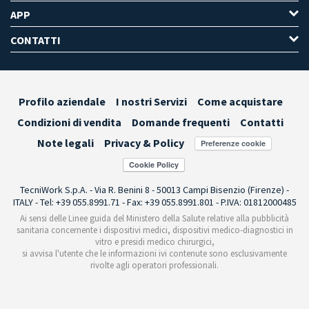
APP
CONTATTI
Profilo aziendale
I nostri Servizi
Come acquistare
Condizioni di vendita
Domande frequenti
Contatti
Note legali
Privacy & Policy
Preferenze cookie
TecniWork S.p.A. - Via R. Benini 8 - 50013 Campi Bisenzio (Firenze) -
ITALY - Tel: +39 055.8991.71 - Fax: +39 055.8991.801 - P.IVA: 01812000485
Ai sensi delle Linee guida del Ministero della Salute relative alla pubblicità
sanitaria concernente i dispositivi medici, dispositivi medico-diagnostici in
vitro e presidi medico chirurgici,
si avvisa l'utente che le informazioni ivi contenute sono esclusivamente
rivolte agli operatori professionali.