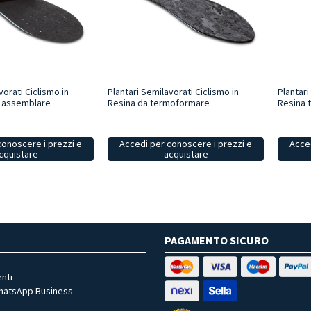
vorati Ciclismo in
Plantari Semilavorati Ciclismo in
Plantari
da assemblare
Resina da termoformare
Resina 
conoscere i prezzi e
Accedi per conoscere i prezzi e
Acced
cquistare
acquistare
PAGAMENTO SICURO
nti
WhatsApp Business