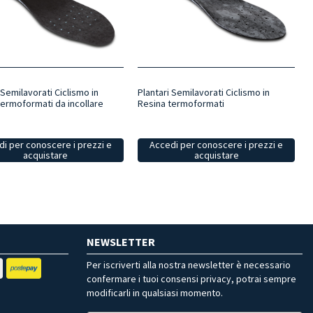
 Semilavorati Ciclismo in
Plantari Semilavorati Ciclismo in
termoformati da incollare
Resina termoformati
i per conoscere i prezzi e
Accedi per conoscere i prezzi e
acquistare
acquistare
NEWSLETTER
Per iscriverti alla nostra newsletter è necessario
confermare i tuoi consensi privacy, potrai sempre
modificarli in qualsiasi momento.