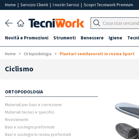
Home
|
Servizio Clienti
|
I nostri Servizi
|
Scopri Tecniwork Premium
Novità e Promozioni
Strumenti
Benessere
Igiene
Tecni
Home
Ortopodologia
Plantari semilavorati in resina Sport
Ciclismo
ORTOPODOLOGIA
Materiali per basi e correzione
Materiali tecnici e specifici
Rivestimenti
Basi e sostegni preformati
Basi e sostegni in resina preformati