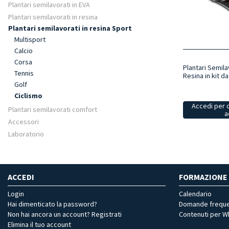
Plantari semilavorati in EVA
Plantari semilavorati in resina
Plantari semilavorati in resina Sport
Multisport
Calcio
Corsa
Plantari Semila
Tennis
Resina in kit 
Golf
Ciclismo
Accedi per 
Plantari semilavorati comfort
a
Accessori
Laboratorio
ACCEDI
FORMAZIONE
Login
Calendario
Hai dimenticato la password?
Domande freque
Non hai ancora un account? Registrati
Contenuti per 
Elimina il tuo account