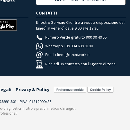
tificates
CONTATTI
Il nostro Servizio Clienti è a vostra disposizione dal
lunedì al venerdì dalle 9.00 alle 17.30.
Numero Verde gratuito 800 90 40 55
WhatsApp +39 334 639 8180
Email clienti@tecniwork.it
Richiedi un contatto con l'Agente di zona
legali
Privacy & Policy
Preferenze cookie
55.8991.801 - P.IVA: 01812000485
co-diagnostici in vitro e presidi medico chirurgici,
ofessionali.