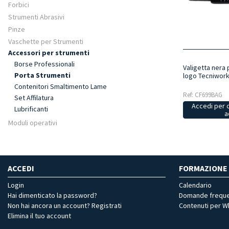
Forbici
Strumenti Abrasivi
Pinze
Vaschette per Strumenti
Accessori per strumenti
Borse Professionali
Valigetta nera
Porta Strumenti
logo Tecniwor
Contenitori Smaltimento Lame
Ref: CF699BAG
Set Affilatura
Accedi per 
Lubrificanti
a
Moduli operativi
ACCEDI
FORMAZIONE
Login
Calendario
Hai dimenticato la password?
Domande freque
Non hai ancora un account? Registrati
Contenuti per 
Elimina il tuo account