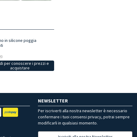
o in silicone poggia
ti
20
i per conoscere i prezzi e
acquistare
NEWSLETTER
Per iscriverti alla nostra newsletter è necessario
confermare i tuoi consensi privacy, potrai sempre
modificarli in qualsiasi momento.
Iscriviti alla nostra Newsletter