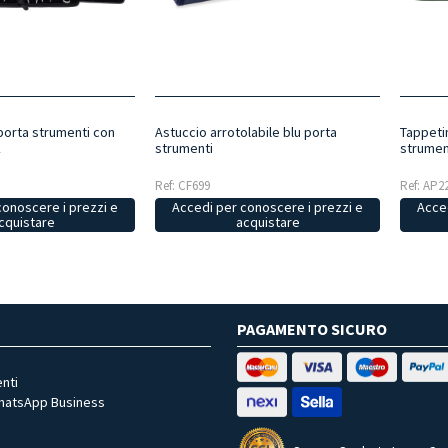
 porta strumenti con
Astuccio arrotolabile blu porta
Tappetin
k
strumenti
strumen
Ref: CF699
Ref: AP2
conoscere i prezzi e
Accedi per conoscere i prezzi e
Acced
cquistare
acquistare
PAGAMENTO SICURO
nti
WhatsApp Business