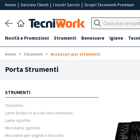
Home
|
Servizio Clienti
|
I nostri Servizi
|
Scopri Tecniwork Premium
Novità e Promozioni
Strumenti
Benessere
Igiene
Tecni
Home
Strumenti
Accessori per strumenti
Porta Strumenti
STRUMENTI
Tronchesi
Lame bisturi in acciaio inox monouso
Lame sgorbie
Microlame sgorbie
Microlime per unghie e Raschini