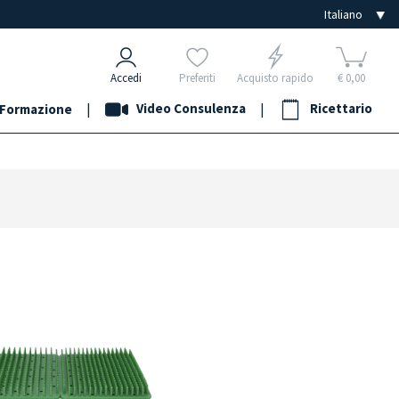
Accedi
Preferiti
Acquisto rapido
€ 0,00
|
Video Consulenza
|
Ricettario
Formazione