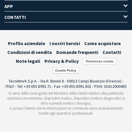
APP
CONTATTI
Profilo aziendale
I nostri Servizi
Come acquistare
Condizioni di vendita
Domande frequenti
Contatti
Note legali
Privacy & Policy
Preferenze cookie
TecniWork S.p.A. - Via R. Benini 8 - 50013 Campi Bisenzio (Firenze) -
ITALY - Tel: +39 055.8991.71 - Fax: +39 055.8991.801 - P.IVA: 01812000485
Ai sensi delle Linee guida del Ministero della Salute relative alla pubblicità
sanitaria concernente i dispositivi medici, dispositivi medico-diagnostici in
vitro e presidi medico chirurgici,
si avvisa l'utente che le informazioni ivi contenute sono esclusivamente
rivolte agli operatori professionali.