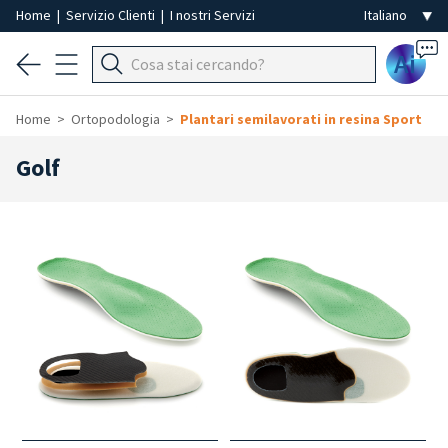
Home
|
Servizio Clienti
|
I nostri Servizi
Ai
Home
Ortopodologia
Plantari semilavorati in resina Sport
Golf