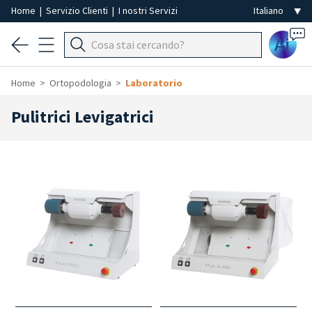
Home
|
Servizio Clienti
|
I nostri Servizi
Ai
Home
Ortopodologia
Laboratorio
Pulitrici Levigatrici