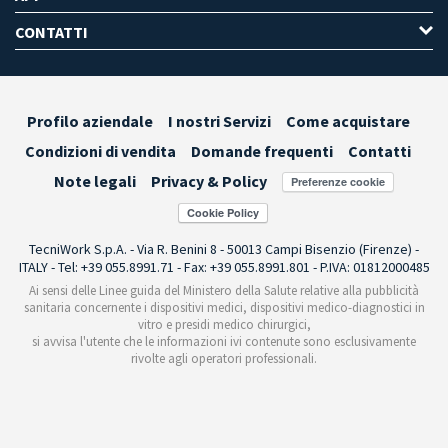
CONTATTI
Profilo aziendale
I nostri Servizi
Come acquistare
Condizioni di vendita
Domande frequenti
Contatti
Note legali
Privacy & Policy
Preferenze cookie
TecniWork S.p.A. - Via R. Benini 8 - 50013 Campi Bisenzio (Firenze) -
ITALY - Tel: +39 055.8991.71 - Fax: +39 055.8991.801 - P.IVA: 01812000485
Ai sensi delle Linee guida del Ministero della Salute relative alla pubblicità
sanitaria concernente i dispositivi medici, dispositivi medico-diagnostici in
vitro e presidi medico chirurgici,
si avvisa l'utente che le informazioni ivi contenute sono esclusivamente
rivolte agli operatori professionali.