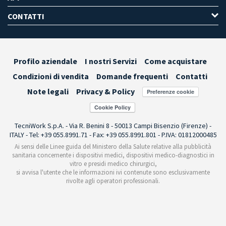
CONTATTI
Profilo aziendale
I nostri Servizi
Come acquistare
Condizioni di vendita
Domande frequenti
Contatti
Note legali
Privacy & Policy
Preferenze cookie
TecniWork S.p.A. - Via R. Benini 8 - 50013 Campi Bisenzio (Firenze) -
ITALY - Tel: +39 055.8991.71 - Fax: +39 055.8991.801 - P.IVA: 01812000485
Ai sensi delle Linee guida del Ministero della Salute relative alla pubblicità
sanitaria concernente i dispositivi medici, dispositivi medico-diagnostici in
vitro e presidi medico chirurgici,
si avvisa l'utente che le informazioni ivi contenute sono esclusivamente
rivolte agli operatori professionali.