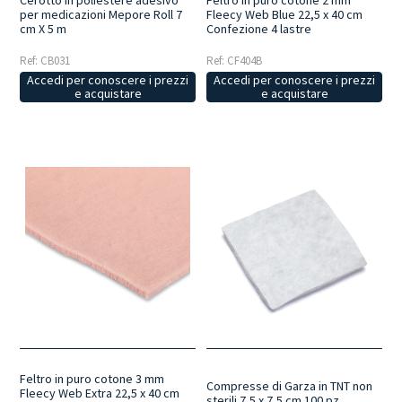
Cerotto in poliestere adesivo
Feltro in puro cotone 2 mm
per medicazioni Mepore Roll 7
Fleecy Web Blue 22,5 x 40 cm
cm X 5 m
Confezione 4 lastre
Ref: CB031
Ref: CF404B
Accedi per conoscere i prezzi
Accedi per conoscere i prezzi
e acquistare
e acquistare
Feltro in puro cotone 3 mm
Compresse di Garza in TNT non
Fleecy Web Extra 22,5 x 40 cm
sterili 7,5 x 7,5 cm 100 pz