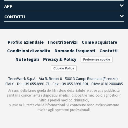
APP
CONTATTI
Profilo aziendale
I nostri Servizi
Come acquistare
Condizioni di vendita
Domande frequenti
Contatti
Note legali
Privacy & Policy
Preferenze cookie
TecniWork S.p.A. - Via R. Benini 8 - 50013 Campi Bisenzio (Firenze) -
ITALY - Tel: +39 055.8991.71 - Fax: +39 055.8991.801 - P.IVA: 01812000485
Ai sensi delle Linee guida del Ministero della Salute relative alla pubblicità
sanitaria concernente i dispositivi medici, dispositivi medico-diagnostici in
vitro e presidi medico chirurgici,
si avvisa l'utente che le informazioni ivi contenute sono esclusivamente
rivolte agli operatori professionali.