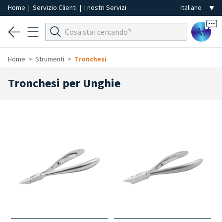
Home
|
Servizio Clienti
|
I nostri Servizi
Ai
Home
Strumenti
Tronchesi
Tronchesi per Unghie