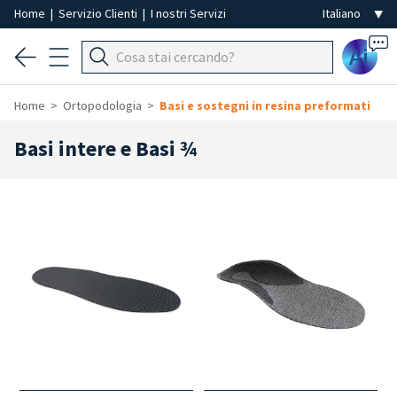
Home
|
Servizio Clienti
|
I nostri Servizi
Ai
Home
Ortopodologia
Basi e sostegni in resina preformati
Basi intere e Basi ¾