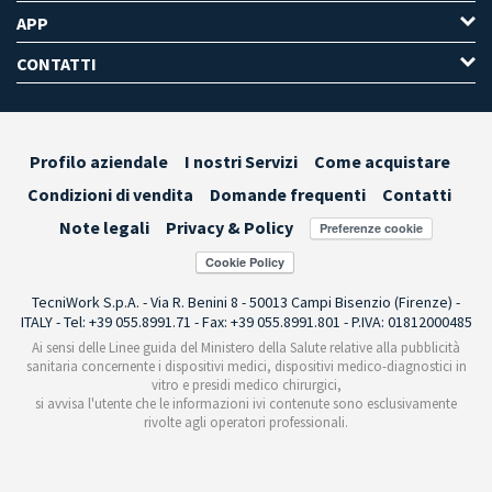
APP
CONTATTI
Profilo aziendale
I nostri Servizi
Come acquistare
Condizioni di vendita
Domande frequenti
Contatti
Note legali
Privacy & Policy
Preferenze cookie
TecniWork S.p.A. - Via R. Benini 8 - 50013 Campi Bisenzio (Firenze) -
ITALY - Tel: +39 055.8991.71 - Fax: +39 055.8991.801 - P.IVA: 01812000485
Ai sensi delle Linee guida del Ministero della Salute relative alla pubblicità
sanitaria concernente i dispositivi medici, dispositivi medico-diagnostici in
vitro e presidi medico chirurgici,
si avvisa l'utente che le informazioni ivi contenute sono esclusivamente
rivolte agli operatori professionali.