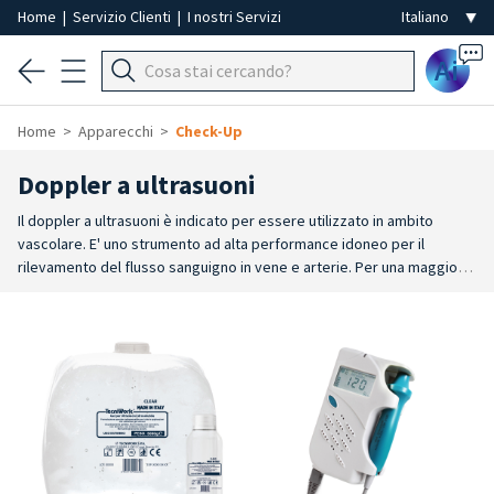
Home
|
Servizio Clienti
|
I nostri Servizi
Ai
Home
Apparecchi
Check-Up
Doppler a ultrasuoni
Il doppler a ultrasuoni è indicato per essere utilizzato in ambito
vascolare. E' uno strumento ad alta performance idoneo per il
rilevamento del flusso sanguigno in vene e arterie. Per una maggiore
versatilità di utilizzo, il doppler vascolare può essere un doppler
tascabile, compatto, leggero e semplice da usare. Il doppler ad
ultrasuoni portatile con sonda per applicazioni vascolari è utile per
una
indagine diagnostica vascolare. Ha un design ergonomico per
consentire una facile impugnatura della sonda e un semplice utilizzo
dell’apparecchio.