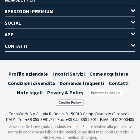
SPEDIZIONI PREMIUM
SOCIAL
APP
CONTATTI
Profilo aziendale
I nostri Servizi
Come acquistare
Condizioni di vendita
Domande frequenti
Contatti
Note legali
Privacy & Policy
Preferenze cookie
TecniWork S.p.A. - Via R. Benini 8 - 50013 Campi Bisenzio (Firenze) -
ITALY - Tel: +39 055.8991.71 - Fax: +39 055.8991.801 - P.IVA: 01812000485
Ai sensi delle Linee guida del Ministero della Salute relative alla pubblicità
sanitaria concernente i dispositivi medici, dispositivi medico-diagnostici in
vitro e presidi medico chirurgici,