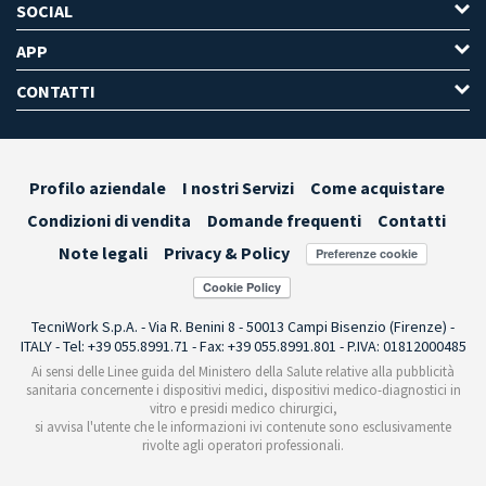
SOCIAL
APP
CONTATTI
Profilo aziendale
I nostri Servizi
Come acquistare
Condizioni di vendita
Domande frequenti
Contatti
Note legali
Privacy & Policy
Preferenze cookie
TecniWork S.p.A. - Via R. Benini 8 - 50013 Campi Bisenzio (Firenze) -
ITALY - Tel: +39 055.8991.71 - Fax: +39 055.8991.801 - P.IVA: 01812000485
Ai sensi delle Linee guida del Ministero della Salute relative alla pubblicità
sanitaria concernente i dispositivi medici, dispositivi medico-diagnostici in
vitro e presidi medico chirurgici,
si avvisa l'utente che le informazioni ivi contenute sono esclusivamente
rivolte agli operatori professionali.