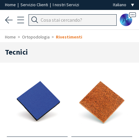
Home
|
Servizio Clienti
|
I nostri Servizi
Ai
Home
Ortopodologia
Rivestimenti
Tecnici