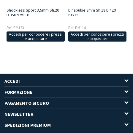
Shockless Sport 3,5mm Sh.20
Dinapulse 3mm Sh.18 D.420
D.350 97x116
61x35
Ref: PM123
Ref: PM114
Accedi per conoscere i prezzi
Accedi per conoscere i prezzi
e acquistare
e acquistare
ACCEDI
FORMAZIONE
PAGAMENTO SICURO
NEWSLETTER
SPEDIZIONI PREMIUM