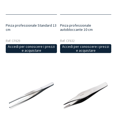
durata.
Per ogni esigenza operativa
: le differenti forme e
caratteristiche costruttive consentono di individuare la pinza più
adatta in base alla lavorazione da eseguire.
Pinza professionale Standard 13
Pinza professionale
cm
autobloccante 10 cm
Ref: CF629
Ref: CF632
Accedi per conoscere i prezzi
Accedi per conoscere i prezzi
e acquistare
e acquistare