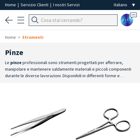
Home
|
Servizio Clienti
|
I nostri Servizi
Ai
Home
Strumenti
Pinze
Le
pinze
professionali sono strumenti progettati per afferrare,
manipolare e mantenere saldamente materiali e piccoli componenti
durante le diverse lavorazioni. Disponibili in differenti forme e
configurazioni, consentono di scegliere il modello più adatto alle
specifiche esigenze di utilizzo.
Ampia scelta
: la gamma comprende
pinze multiuso, pinze standard, modelli Feilchenfeld e pinze
autobloccanti, disponibili con differenti tipologie di punta e sistemi di
presa.
Massimo controllo
: le diverse configurazioni permettono di
lavorare con precisione e stabilità, adattando lo strumento al tipo di
applicazione e alla manualità richiesta.
Acciaio inox
: realizzate in
acciaio inox, sono idonee alle procedure di disinfezione e
sterilizzazione, garantendo resistenza, affidabilità e lunga