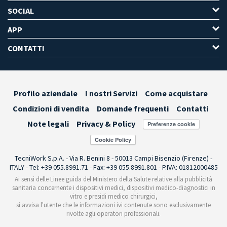
SOCIAL
APP
CONTATTI
Profilo aziendale
I nostri Servizi
Come acquistare
Condizioni di vendita
Domande frequenti
Contatti
Note legali
Privacy & Policy
Preferenze cookie
TecniWork S.p.A. - Via R. Benini 8 - 50013 Campi Bisenzio (Firenze) -
ITALY - Tel: +39 055.8991.71 - Fax: +39 055.8991.801 - P.IVA: 01812000485
Ai sensi delle Linee guida del Ministero della Salute relative alla pubblicità
sanitaria concernente i dispositivi medici, dispositivi medico-diagnostici in
vitro e presidi medico chirurgici,
si avvisa l'utente che le informazioni ivi contenute sono esclusivamente
rivolte agli operatori professionali.