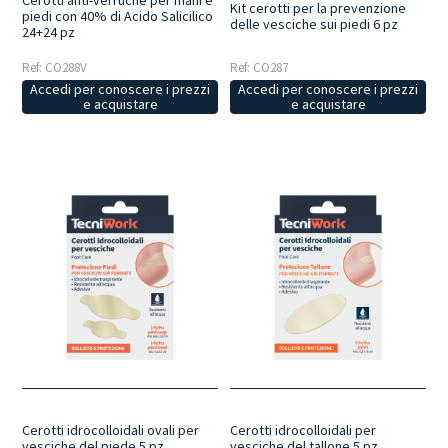
Cerotti anti-verruche per mani e
Kit cerotti per la prevenzione
piedi con 40% di Acido Salicilico
delle vesciche sui piedi 6 pz
24+24 pz
Ref: CO288V
Ref: CO287
Accedi per conoscere i prezzi
Accedi per conoscere i prezzi
e acquistare
e acquistare
Cerotti idrocolloidali ovali per
Cerotti idrocolloidali per
vesciche del piede 5 pz
vesciche del tallone 5 pz