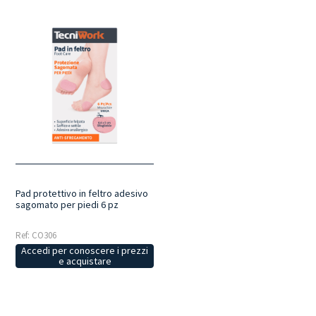
Pad protettivo in feltro adesivo
sagomato per piedi 6 pz
Ref: CO306
Accedi per conoscere i prezzi
e acquistare