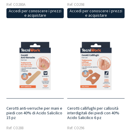
Ref: CO280A
Ref: CO298
Accedi per conoscere i prezzi
Accedi per conoscere i prezzi
e acquistare
e acquistare
Cerotti anti-verruche per mani e
Cerotti callifughi per callosità
piedi con 40% di Acido Salicilico
interdigitali dei piedi con 40%
15 pz
Acido Salicilico 6 pz
Ref: CO288
Ref: CO296