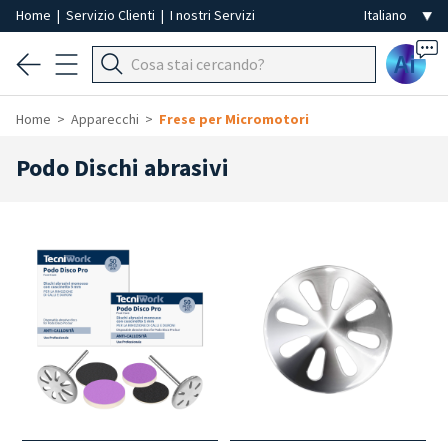
Home
|
Servizio Clienti
|
I nostri Servizi
Ai
Home
Apparecchi
Frese per Micromotori
Podo Dischi abrasivi