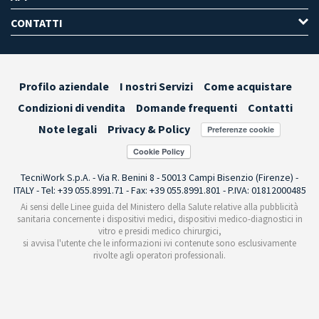
CONTATTI
Profilo aziendale
I nostri Servizi
Come acquistare
Condizioni di vendita
Domande frequenti
Contatti
Note legali
Privacy & Policy
Preferenze cookie
TecniWork S.p.A. - Via R. Benini 8 - 50013 Campi Bisenzio (Firenze) -
ITALY - Tel: +39 055.8991.71 - Fax: +39 055.8991.801 - P.IVA: 01812000485
Ai sensi delle Linee guida del Ministero della Salute relative alla pubblicità
sanitaria concernente i dispositivi medici, dispositivi medico-diagnostici in
vitro e presidi medico chirurgici,
si avvisa l'utente che le informazioni ivi contenute sono esclusivamente
rivolte agli operatori professionali.